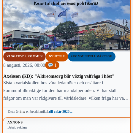
VAGGERYDS KOMMUN
NYHETER
#KOMMUNFULLMÄKTIGE
8 augusti, 2026, 08:00
1
Axelsson (KD): "Äldreomsorg blir viktig valfråga i höst"
Sista kvartalskollen hos våra ledamöter och ersättare i
kommunfullmäktige för den här mandatperioden. Vi har ställt
frågor om man var rådgivare till världsledare, vilken fråga har varit
viktigast för dig under den här mandatperioden, vilken fråga är
till valår 2026
→
Detta är
inte
en betald artikel.
viktigast för kommunens invånare i höst och vem anses vara den
mest kända personen i kommunen.
ANNONS
Betald reklam