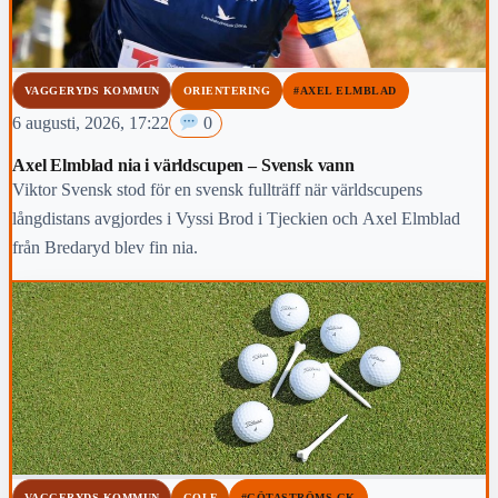
VAGGERYDS KOMMUN
ORIENTERING
#AXEL ELMBLAD
6 augusti, 2026, 17:22
0
Axel Elmblad nia i världscupen – Svensk vann
Viktor Svensk stod för en svensk fullträff när världscupens
långdistans avgjordes i Vyssi Brod i Tjeckien och Axel Elmblad
från Bredaryd blev fin nia.
VAGGERYDS KOMMUN
GOLF
#GÖTASTRÖMS GK