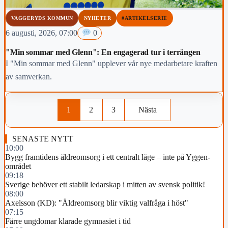
VAGGERYDS KOMMUN
NYHETER
#ARTIKELSERIE
6 augusti, 2026, 07:00
0
"Min sommar med Glenn": En engagerad tur i terrängen
I "Min sommar med Glenn" upplever vår nye medarbetare kraften
av samverkan.
1
2
3
Nästa
SENASTE NYTT
10:00
Bygg framtidens äldreomsorg i ett centralt läge – inte på Yggen-
området
09:18
Sverige behöver ett stabilt ledarskap i mitten av svensk politik!
08:00
Axelsson (KD): "Äldreomsorg blir viktig valfråga i höst"
07:15
Färre ungdomar klarade gymnasiet i tid