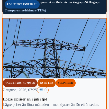
Sponsrat av
Moderaterna Vaggeryd/Skillingaryd
POLITISKT INNEHÅLL
Transparensmeddelande (TTPA)
VAGGERYDS KOMMUN
NYHETER
#ELPRISER
7 augusti, 2026, 07:25
0
Högre elpriser än i juli i fjol
Lägre priser än förra månaden – men dyrare än för ett år sedan,