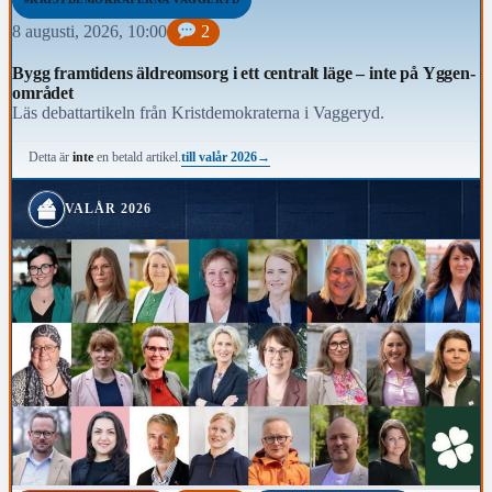
8 augusti, 2026, 10:00
2
Bygg framtidens äldreomsorg i ett centralt läge – inte på Yggen-
området
Läs debattartikeln från Kristdemokraterna i Vaggeryd.
till valår 2026
→
Detta är
inte
en betald artikel.
VALÅR 2026