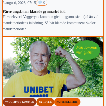
8 augusti, 2026, 07:15
0
Färre ungdomar klarade gymnasiet i tid
Färre elever i Vaggeryds kommun gick ut gymnasiet i fjol än vid
mandatperiodens inledning. Så här klarade kommunens skolor
mandatperioden.
VAGGERYDS KOMMUN
NYHETER
#ARTIKELSERIE