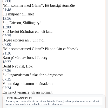
07:00
"Min sommar med Glenn": Ett bussigt stormöte
21:48
5,2 miljoner till länet
13:56
Stig Ericson, Skillingaryd
11:00
Små beslut förändrar ett helt land
07:25
Högre elpriser än i juli i fjol
07:00
"Min sommar med Glenn": På populärt cafébesök
21:26
Barn påkörd av buss i Taberg
18:32
Bertil Nyqvist, Hok
07:36
Skillingarydsman åtalas för bidragsbrott
07:35
Varma dagar i sommarmånaderna
07:34
En något varmare juli än normalt
BETALDA ANNONSER
Annonsytor i detta sidofält är reklam från de företag och organisationer som valt att
sponsra den lokala journalistiken i sin hemkommun.