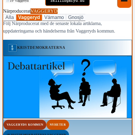
19°
Vaggeryd
Närproducerat
VAGGERYD
Alla
Vaggeryd
Värnamo
Gnosjö
Följ Närproducerat med de senaste lokala artiklarna,
uppdateringarna och händelserna från Vaggeryds kommun.
KRISTDEMOKRATERNA
VAGGERYDS KOMMUN
NYHETER
#KRISTDEMOKRATERNA VAGGERYD