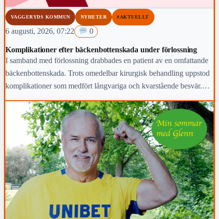
VAGGERYDS KOMMUN
NYHETER
#AKTUELLT
6 augusti, 2026, 07:22
0
Komplikationer efter bäckenbottenskada under förlossning
I samband med förlossning drabbades en patient av en omfattande
bäckenbottenskada. Trots omedelbar kirurgisk behandling uppstod
komplikationer som medfört långvariga och kvarstående besvär.
Region Jönköpings län anmäler händelsen för prövning enligt lex
Maria.