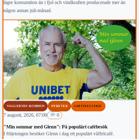
lägre konsumtion än i fjol och vindkraften producerade mer än
någon annan juli-månad.
VAGGERYDS KOMMUN
NYHETER
#ARTIKELSERIE
7 augusti, 2026, 07:00
0
"Min sommar med Glenn": På populärt cafébesök
I följetongen besöker Glenn i dag ett populärt våffelcafé.