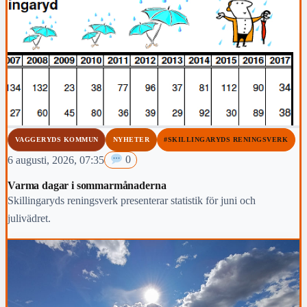
VAGGERYDS KOMMUN
NYHETER
#SKILLINGARYDS RENINGSVERK
6 augusti, 2026, 07:35
0
Varma dagar i sommarmånaderna
Skillingaryds reningsverk presenterar statistik för juni och
julivädret.