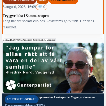
6 augusti, 2026, 16:09
0
Tryggve bäst i Sommarcupen
I dag har det spelats cup hos Götaströms golfklubb. Här finns
resultatet.
BETALD ANNONS
|
Annonsör: Centerpartiet, Vaggeryd
Sponsrat av
Centerpartiet Vaggeryds kommun
POLITISKT INNEHÅLL
Transparensmeddelande (TTPA)