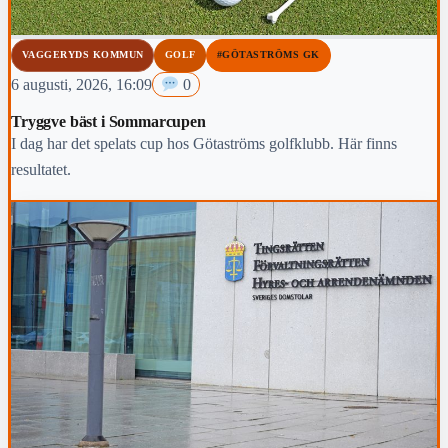
VAGGERYDS KOMMUN
GOLF
#GÖTASTRÖMS GK
6 augusti, 2026, 16:09
0
Tryggve bäst i Sommarcupen
I dag har det spelats cup hos Götaströms golfklubb. Här finns
resultatet.