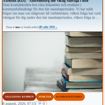
Axelsson (KD): "Äldreomsorg blir viktig valfråga i höst"
Sista kvartalskollen hos våra ledamöter och ersättare i
kommunfullmäktige för den här mandatperioden. Vi har ställt
frågor om man var rådgivare till världsledare, vilken fråga har varit
viktigast för dig under den här mandatperioden, vilken fråga är
viktigast för kommunens invånare i höst och vem anses vara den
mest kända personen i kommunen.
till valår 2026
→
Detta är
inte
en betald artikel.
VAGGERYDS KOMMUN
NYHETER
#GYMNASIEEXAMEN
8 augusti, 2026, 07:15
0