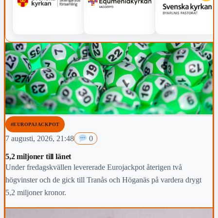
#EUROPAJACKPOT
7 augusti, 2026, 21:48
0
5,2 miljoner till länet
Under fredagskvällen levererade Eurojackpot återigen två
högvinster och de gick till Tranås och Höganäs på vardera drygt
5,2 miljoner kronor.