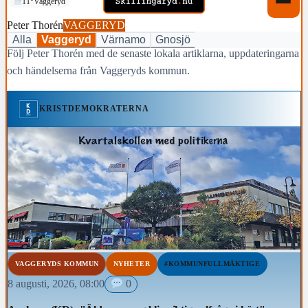
11°
Vaggeryd
Peter Thorén
VAGGERYD
Alla
Vaggeryd
Värnamo
Gnosjö
Följ Peter Thorén med de senaste lokala artiklarna, uppdateringarna
och händelserna från Vaggeryds kommun.
KRISTDEMOKRATERNA
VAGGERYDS KOMMUN
NYHETER
#KOMMUNFULLMÄKTIGE
8 augusti, 2026, 08:00
0