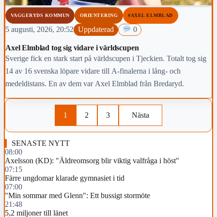
VAGGERYDS KOMMUN
ORIENTERING
#AXEL ELMBLAD
5 augusti, 2026, 20:52
Uppdaterad
0
Axel Elmblad tog sig vidare i världscupen
Sverige fick en stark start på världscupen i Tjeckien. Totalt tog sig
14 av 16 svenska löpare vidare till A-finalerna i lång- och
medeldistans. En av dem var Axel Elmblad från Bredaryd.
1
2
3
Nästa
SENASTE NYTT
08:00
Axelsson (KD): "Äldreomsorg blir viktig valfråga i höst"
07:15
Färre ungdomar klarade gymnasiet i tid
07:00
"Min sommar med Glenn": Ett bussigt stormöte
21:48
5,2 miljoner till länet