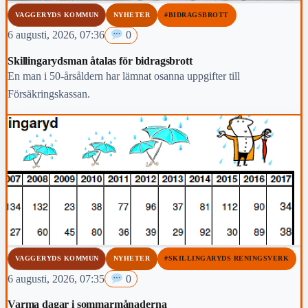
VAGGERYDS KOMMUN
NYHETER
#BIDRAGSBROTT
6 augusti, 2026, 07:36
0
Skillingarydsman åtalas för bidragsbrott
En man i 50-årsåldern har lämnat osanna uppgifter till
Försäkringskassan.
VAGGERYDS KOMMUN
NYHETER
#SKILLINGARYDS RENINGSVERK
6 augusti, 2026, 07:35
0
Varma dagar i sommarmånaderna