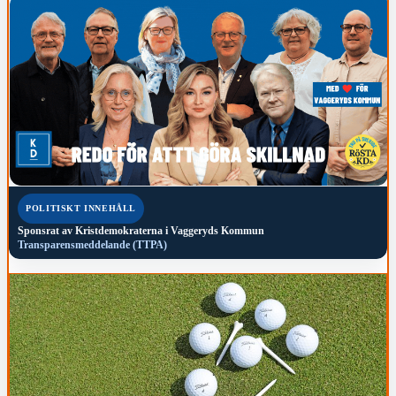
POLITISKT INNEHÅLL
Sponsrat av
Kristdemokraterna i Vaggeryds Kommun
Transparensmeddelande (TTPA)