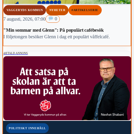
VAGGERYDS KOMMUN
NYHETER
#ARTIKELSERIE
7 augusti, 2026, 07:00
0
"Min sommar med Glenn": På populärt cafébesök
I följetongen besöker Glenn i dag ett populärt våffelcafé.
BETALD ANNONS
POLITISKT INNEHÅLL