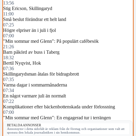
13:56
Stig Ericson, Skillingaryd
11:00
Små beslut förändrar ett helt land
07:25
Högre elpriser än i juli i fjol
07:00
"Min sommar med Glenn": På populärt cafébesök
21:26
Barn påkörd av buss i Taberg
18:32
Bertil Nyqvist, Hok
07:36
Skillingarydsman åtalas för bidragsbrott
07:35
Varma dagar i sommarmånaderna
07:34
En något varmare juli än normalt
07:22
Komplikationer efter bäckenbottenskada under förlossning
07:00
"Min sommar med Glenn": En engagerad tur i terrängen
BETALDA ANNONSER
Annonsytor i detta sidofält är reklam från de företag och organisationer som valt att
sponsra den lokala journalistiken i sin hemkommun.