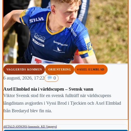
VAGGERYDS KOMMUN
ORIENTERING
#AXEL ELMBLAD
6 augusti, 2026, 17:22
0
Axel Elmblad nia i världscupen – Svensk vann
Viktor Svensk stod för en svensk fullträff när världscupens
långdistans avgjordes i Vyssi Brod i Tjeckien och Axel Elmblad
från Bredaryd blev fin nia.
BETALD ANNONS
|
Annonsör: KD Vaggeryd