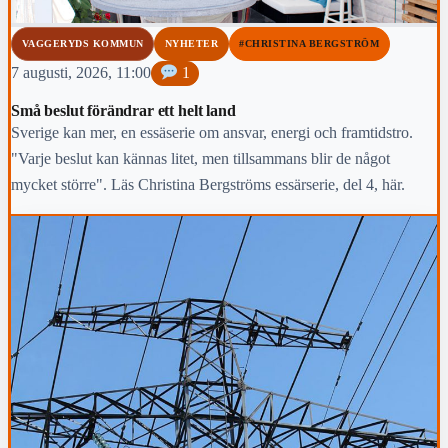
VAGGERYDS KOMMUN
NYHETER
#CHRISTINA BERGSTRÖM
7 augusti, 2026, 11:00
1
Små beslut förändrar ett helt land
Sverige kan mer, en essäserie om ansvar, energi och framtidstro.
"Varje beslut kan kännas litet, men tillsammans blir de något
mycket större". Läs Christina Bergströms essärserie, del 4, här.