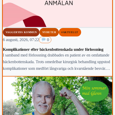
VAGGERYDS KOMMUN
NYHETER
#AKTUELLT
6 augusti, 2026, 07:22
0
Komplikationer efter bäckenbottenskada under förlossning
I samband med förlossning drabbades en patient av en omfattande
bäckenbottenskada. Trots omedelbar kirurgisk behandling uppstod
komplikationer som medfört långvariga och kvarstående besvär.
Region Jönköpings län anmäler händelsen för prövning enligt lex
Maria.