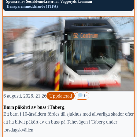
Sponsrat av
Socialdemokraterna i Vaggeryds kommun
Transparensmeddelande (TTPA)
6 augusti, 2026, 21:26
Uppdaterad
0
Barn påkörd av buss i Taberg
Ett barn i 10-årsåldern fördes till sjukhus med allvarliga skador efter
att ha blivit påkört av en buss på Tahevägen i Taberg under
torsdagskvällen.