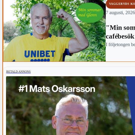
VAGGERYDS K
7 augusti, 2026
"Min som
cafébesök
I följetongen b
BETALD ANNONS