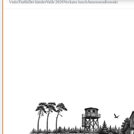
Väder
Trafik
Det händer
Valår 2026
Veckans lunch
Annonsera
Kontakt