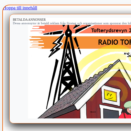
Hoppa till innehåll
BETALDA ANNONSER
Dessa annonsytor är betald reklam från företag och organisationer som sponsrar den lok