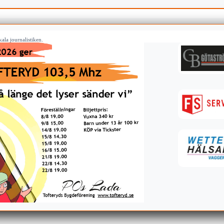
ala journalistiken.