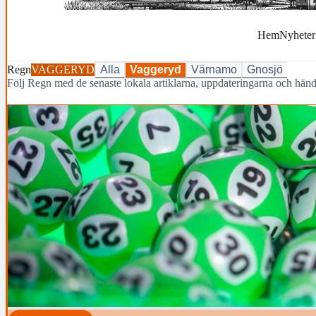
Hem
Nyheter
Regn
VAGGERYD
Alla
Vaggeryd
Värnamo
Gnosjö
Följ Regn med de senaste lokala artiklarna, uppdateringarna och hä