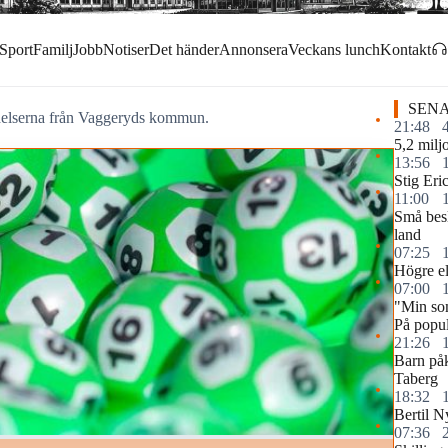
Sport
Familj
Jobb
Notiser
Det händer
Annonsera
Veckans lunch
Kontakt
SENA
ndelserna från Vaggeryds kommun.
21:48
5,2 miljo
13:56
Stig Eri
11:00
Små besl
land
07:25
Högre elp
07:00
"Min so
På popul
21:26
Barn påk
Taberg
18:32
Bertil N
07:36