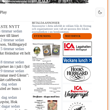
Play
BETALDA ANNONSER
Annonsytor i detta sidofält är reklam från de företag
STE NYTT
och organisationer som valt att sponsra den lokala
4 timmar sedan
journalistiken i sin hemkommun.
ner till länet
EVENEMANG
MAT/DRYCK
12 timmar sedan
cson, Skillingaryd
15 timmar sedan
ut förändrar ett helt
18 timmar sedan
riser än i juli i fjol
19 timmar sedan
mmar med Glenn":
ärt cafébesök
1 dag sedan
örd av buss i
1 dag sedan
yqvist, Hok
2 dagar sedan