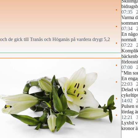
Skilling
bidragsb
07:35
Varma d
sommar
07:34
En något
och de gick till Tranås och Höganäs på vardera drygt 5,2
normalt
07:22
Komplika
bäckenb
förlossn
07:00
"Min so
En engag
22:03
Delad vi
cykeltip
14:02
Pulsen s
lördag ä
12:21
Lyxbil v
kronor ä