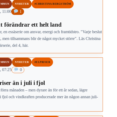
OMMUN
NYHETER
#CHRISTINA BERGSTRÖM
, 11:00
1
t förändrar ett helt land
, en essäserie om ansvar, energi och framtidstro. "Varje beslut
t, men tillsammans blir de något mycket större". Läs Christina
rserie, del 4, här.
OMMUN
NYHETER
#ELPRISER
, 07:25
0
ser än i juli i fjol
 förra månaden – men dyrare än för ett år sedan, lägre
i fjol och vindkraften producerade mer än någon annan juli-