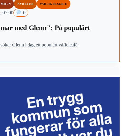
OMMUN
NYHETER
#ARTIKELSERIE
, 07:00
0
mar med Glenn": På populärt
esöker Glenn i dag ett populärt våffelcafé.