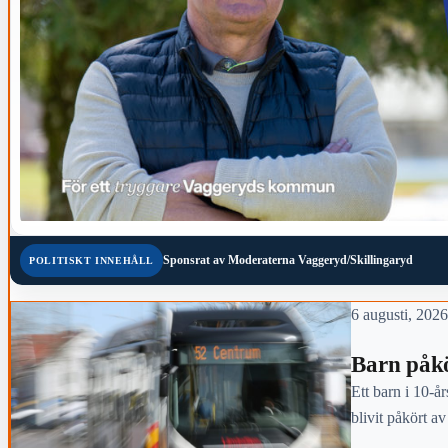
Sponsrat av
Moderaterna Vaggeryd/Skillingaryd
POLITISKT INNEHÅLL
6 augusti, 2026
Barn påkö
Ett barn i 10-år
blivit påkört a