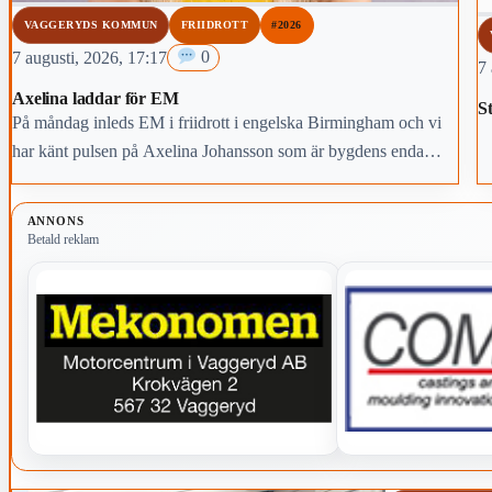
VAGGERYDS KOMMUN
FRIIDROTT
#2026
7 augusti, 2026, 17:17
0
7 
Axelina laddar för EM
St
På måndag inleds EM i friidrott i engelska Birmingham och vi
har känt pulsen på Axelina Johansson som är bygdens enda
deltagare.
ANNONS
Betald reklam