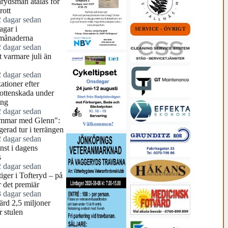
arydsman åtalas för
rott
2 dagar sedan
agar i
SERVICE - ÖVRIGT
månaderna
2 dagar sedan
 varmare juli än
2 dagar sedan
tioner efter
ottenskada under
ing
2 dagar sedan
mmar med Glenn":
erad tur i terrängen
2 dagar sedan
nst i dagens
s
2 dagar sedan
tiger i Tofteryd – på
r det premiär
3 dagar sedan
ärd 2,5 miljoner
r stulen