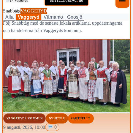
17°
Vaggeryd
Snabbtåg
VAGGERYD
Alla
Vaggeryd
Värnamo
Gnosjö
Följ Snabbtåg med de senaste lokala artiklarna, uppdateringarna
och händelserna från Vaggeryds kommun.
VAGGERYDS KOMMUN
NYHETER
#AKTUELLT
9 augusti, 2026, 10:00
0