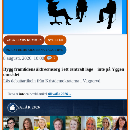
VAGGERYDS KOMMUN
NYHETER
#KRISTDEMOKRATERNA VAGGERYD
8 augusti, 2026, 10:00
7
Bygg framtidens äldreomsorg i ett centralt läge – inte på Yggen-
området
Läs debattartikeln från Kristdemokraterna i Vaggeryd.
till valår 2026
→
Detta är
inte
en betald artikel.
VALÅR 2026