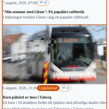
7 augusti, 2026, 07:00
0
"Min sommar med Glenn": På populärt cafébesök
I följetongen besöker Glenn i dag ett populärt våffelcafé.
6 augusti, 2026, 21:26
Uppdaterad
0
Barn påkörd av buss i Taberg
Ett barn i 10-årsåldern fördes till sjukhus med allvarliga skador efter
att ha blivit påkört av en buss på Tahevägen i Taberg under