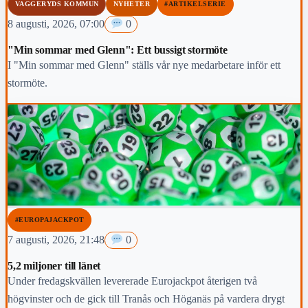
VAGGERYDS KOMMUN
NYHETER
#ARTIKELSERIE
8 augusti, 2026, 07:00
0
"Min sommar med Glenn": Ett bussigt stormöte
I "Min sommar med Glenn" ställs vår nye medarbetare inför ett
stormöte.
#EUROPAJACKPOT
7 augusti, 2026, 21:48
0
5,2 miljoner till länet
Under fredagskvällen levererade Eurojackpot återigen två
högvinster och de gick till Tranås och Höganäs på vardera drygt