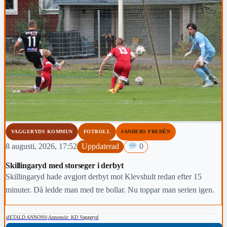
VAGGERYDS KOMMUN
FOTBOLL
#ANDERS FREDÉN
8 augusti, 2026, 17:52
Uppdaterad
0
Skillingaryd med storseger i derbyt
Skillingaryd hade avgjort derbyt mot Klevshult redan efter 15
minuter. Då ledde man med tre bollar. Nu toppar man serien igen.
BETALD ANNONS
|
Annonsör: KD Vaggeryd