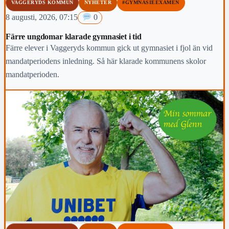
VAGGERYDS KOMMUN
NYHETER
#GYMNASIEEXAMEN
8 augusti, 2026, 07:15
0
Färre ungdomar klarade gymnasiet i tid
Färre elever i Vaggeryds kommun gick ut gymnasiet i fjol än vid
mandatperiodens inledning. Så här klarade kommunens skolor
mandatperioden.