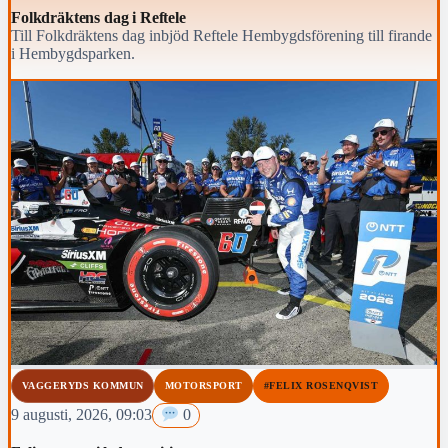
Folkdräktens dag i Reftele
Till Folkdräktens dag inbjöd Reftele Hembygdsförening till firande
i Hembygdsparken.
VAGGERYDS KOMMUN
MOTORSPORT
#FELIX ROSENQVIST
9 augusti, 2026, 09:03
0