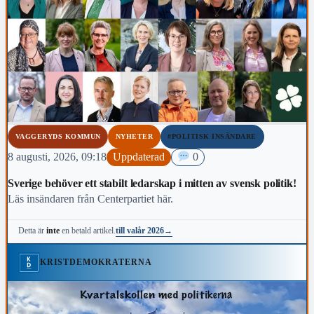
VAGGERYDS KOMMUN
NYHETER
#POLITISK INSÄNDARE
8 augusti, 2026, 09:18
Uppdaterad
0
Sverige behöver ett stabilt ledarskap i mitten av svensk politik!
Läs insändaren från Centerpartiet här.
till valår 2026
→
Detta är
inte
en betald artikel.
KRISTDEMOKRATERNA