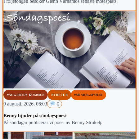
I följetongen besöker Glenn Värnamos senaste mötesplats.
VAGGERYDS KOMMUN
NYHETER
#SÖNDAGSPOESI
9 augusti, 2026, 06:03
0
Benny bjuder på söndagspoesi
På söndagar publicerar vi poesi av Benny Strukelj.