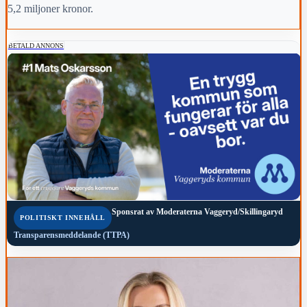
5,2 miljoner kronor.
BETALD ANNONS
Sponsrat av
Moderaterna Vaggeryd/Skillingaryd
POLITISKT INNEHÅLL
Transparensmeddelande (TTPA)