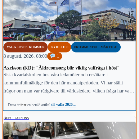
VAGGERYDS KOMMUN
NYHETER
#KOMMUNFULLMÄKTIGE
8 augusti, 2026, 08:00
1
Axelsson (KD): "Äldreomsorg blir viktig valfråga i höst"
Sista kvartalskollen hos våra ledamöter och ersättare i
kommunfullmäktige för den här mandatperioden. Vi har ställt
frågor om man var rådgivare till världsledare, vilken fråga har varit
viktigast för dig under den här mandatperioden, vilken fråga är
till valår 2026
→
Detta är
inte
en betald artikel.
viktigast för kommunens invånare i höst och vem anses vara den
mest kända personen i kommunen.
BETALD ANNONS