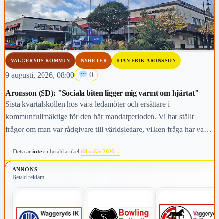
VAGGERYDS KOMMUN
NYHETER
#JAN-ERIK ARONSSON
9 augusti, 2026, 08:00
0
Aronsson (SD): "Sociala biten ligger mig varmt om hjärtat"
Sista kvartalskollen hos våra ledamöter och ersättare i
kommunfullmäktige för den här mandatperioden. Vi har ställt
frågor om man var rådgivare till världsledare, vilken fråga har varit
viktigast för dig under den här mandatperioden, vilken fråga är
till valår 2026
→
Detta är
inte
en betald artikel.
viktigast för kommunens invånare i höst och vem anses vara den
mest kända personen i kommunen.
ANNONS
Betald reklam