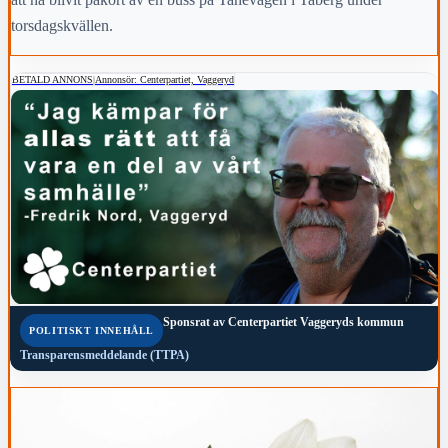
torsdagskvällen.
BETALD ANNONS
|
Annonsör: Centerpartiet, Vaggeryd
Sponsrat av
Centerpartiet Vaggeryds kommun
POLITISKT INNEHÅLL
Transparensmeddelande (TTPA)