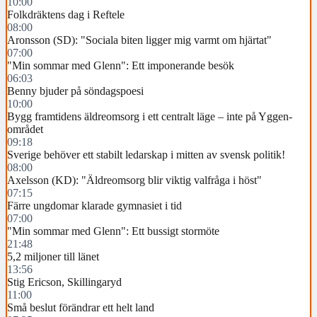
10:00
Folkdräktens dag i Reftele
08:00
Aronsson (SD): "Sociala biten ligger mig varmt om hjärtat"
07:00
"Min sommar med Glenn": Ett imponerande besök
06:03
Benny bjuder på söndagspoesi
10:00
Bygg framtidens äldreomsorg i ett centralt läge – inte på Yggen-
området
09:18
Sverige behöver ett stabilt ledarskap i mitten av svensk politik!
08:00
Axelsson (KD): "Äldreomsorg blir viktig valfråga i höst"
07:15
Färre ungdomar klarade gymnasiet i tid
07:00
"Min sommar med Glenn": Ett bussigt stormöte
21:48
5,2 miljoner till länet
13:56
Stig Ericson, Skillingaryd
11:00
Små beslut förändrar ett helt land