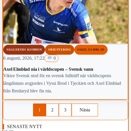
VAGGERYDS KOMMUN
ORIENTERING
#AXEL ELMBLAD
6 augusti, 2026, 17:22
0
Axel Elmblad nia i världscupen – Svensk vann
Viktor Svensk stod för en svensk fullträff när världscupens
långdistans avgjordes i Vyssi Brod i Tjeckien och Axel Elmblad
från Bredaryd blev fin nia.
1
2
3
Nästa
SENASTE NYTT