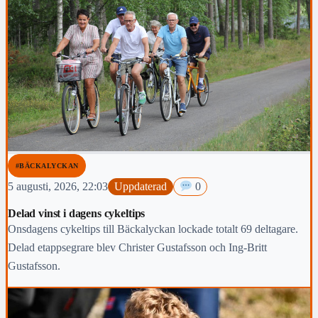
#BÄCKALYCKAN
5 augusti, 2026, 22:03
Uppdaterad
0
Delad vinst i dagens cykeltips
Onsdagens cykeltips till Bäckalyckan lockade totalt 69 deltagare.
Delad etappsegrare blev Christer Gustafsson och Ing-Britt
Gustafsson.