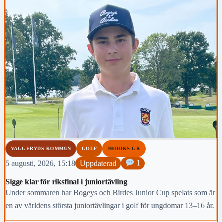
VAGGERYDS KOMMUN
GOLF
#HOOKS GK
5 augusti, 2026, 15:18
Uppdaterad
1
Sigge klar för riksfinal i juniortävling
Under sommaren har Bogeys och Birdes Junior Cup spelats som är
en av världens största juniortävlingar i golf för ungdomar 13–16 år.