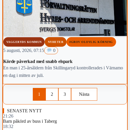
VAGGERYDS KOMMUN
NYHETER
#GROV OLOVLIG KÖRNING
5 augusti, 2026, 07:15
0
Körde påverkad med snabb elspark
En man i 25-årsåldern från Skillingaryd kontrollerades i Värnamo
en dag i mitten av juli.
1
2
3
Nästa
SENASTE NYTT
21:26
Barn påkörd av buss i Taberg
18:32