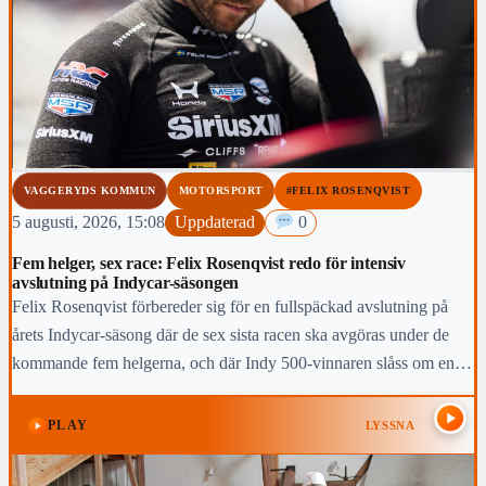
VAGGERYDS KOMMUN
MOTORSPORT
#FELIX ROSENQVIST
5 augusti, 2026, 15:08
Uppdaterad
0
Fem helger, sex race: Felix Rosenqvist redo för intensiv
avslutning på Indycar-säsongen
Felix Rosenqvist förbereder sig för en fullspäckad avslutning på
årets Indycar-säsong där de sex sista racen ska avgöras under de
kommande fem helgerna, och där Indy 500-vinnaren slåss om en
topp-fem-placering i den slutliga mästerskapstabellen.
PLAY
LYSSNA