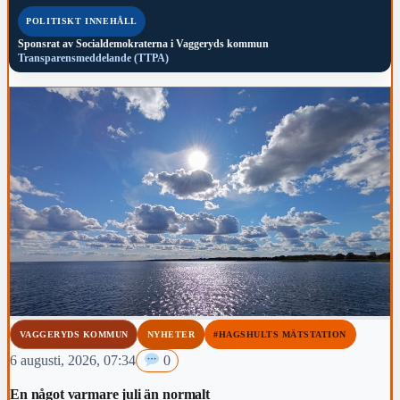
POLITISKT INNEHÅLL
Sponsrat av
Socialdemokraterna i Vaggeryds kommun
Transparensmeddelande (TTPA)
VAGGERYDS KOMMUN
NYHETER
#HAGSHULTS MÄTSTATION
6 augusti, 2026, 07:34
0
En något varmare juli än normalt