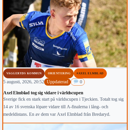
VAGGERYDS KOMMUN
ORIENTERING
#AXEL ELMBLAD
5 augusti, 2026, 20:52
Uppdaterad
0
Axel Elmblad tog sig vidare i världscupen
Sverige fick en stark start på världscupen i Tjeckien. Totalt tog sig
14 av 16 svenska löpare vidare till A-finalerna i lång- och
medeldistans. En av dem var Axel Elmblad från Bredaryd.