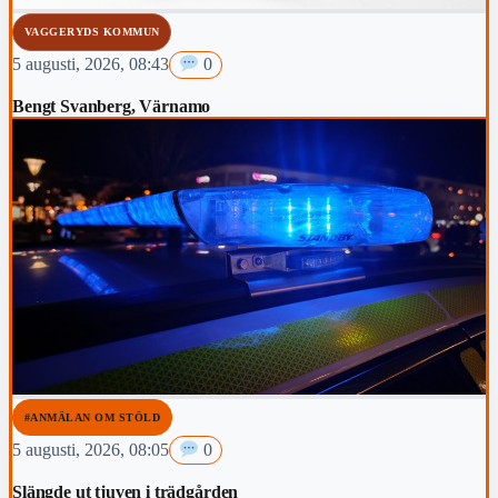
VAGGERYDS KOMMUN
5 augusti, 2026, 08:43
0
Bengt Svanberg, Värnamo
#ANMÄLAN OM STÖLD
5 augusti, 2026, 08:05
0
Slängde ut tjuven i trädgården