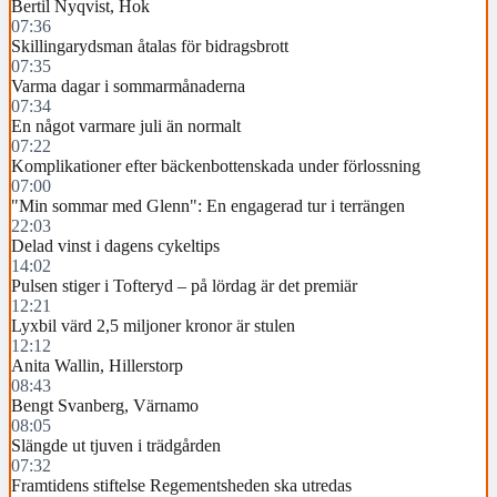
Bertil Nyqvist, Hok
07:36
Skillingarydsman åtalas för bidragsbrott
07:35
Varma dagar i sommarmånaderna
07:34
En något varmare juli än normalt
07:22
Komplikationer efter bäckenbottenskada under förlossning
07:00
"Min sommar med Glenn": En engagerad tur i terrängen
22:03
Delad vinst i dagens cykeltips
14:02
Pulsen stiger i Tofteryd – på lördag är det premiär
12:21
Lyxbil värd 2,5 miljoner kronor är stulen
12:12
Anita Wallin, Hillerstorp
08:43
Bengt Svanberg, Värnamo
08:05
Slängde ut tjuven i trädgården
07:32
Framtidens stiftelse Regementsheden ska utredas