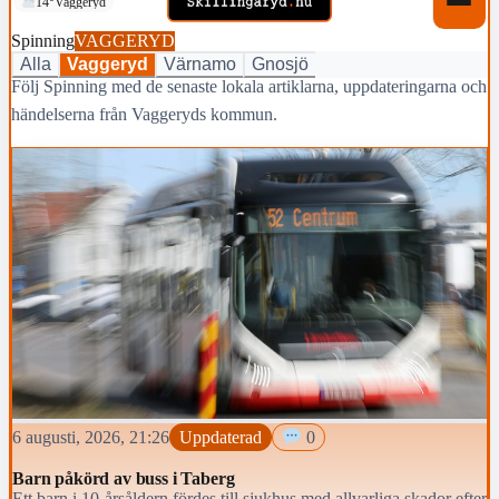
14°
Vaggeryd
Spinning
VAGGERYD
Alla
Vaggeryd
Värnamo
Gnosjö
Följ Spinning med de senaste lokala artiklarna, uppdateringarna och
händelserna från Vaggeryds kommun.
6 augusti, 2026, 21:26
Uppdaterad
0
Barn påkörd av buss i Taberg
Ett barn i 10-årsåldern fördes till sjukhus med allvarliga skador efter