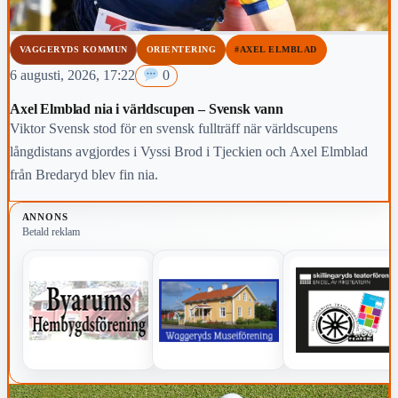
VAGGERYDS KOMMUN
ORIENTERING
#AXEL ELMBLAD
6 augusti, 2026, 17:22
0
Axel Elmblad nia i världscupen – Svensk vann
Viktor Svensk stod för en svensk fullträff när världscupens
långdistans avgjordes i Vyssi Brod i Tjeckien och Axel Elmblad
från Bredaryd blev fin nia.
ANNONS
Betald reklam