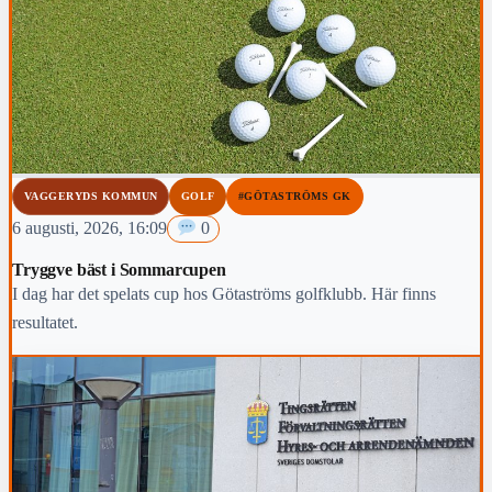
VAGGERYDS KOMMUN
GOLF
#GÖTASTRÖMS GK
6 augusti, 2026, 16:09
0
Tryggve bäst i Sommarcupen
I dag har det spelats cup hos Götaströms golfklubb. Här finns
resultatet.