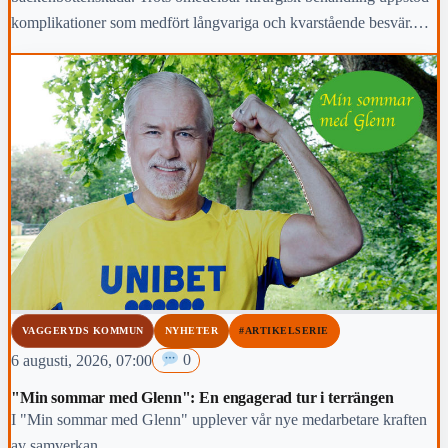
komplikationer som medfört långvariga och kvarstående besvär.
Region Jönköpings län anmäler händelsen för prövning enligt lex
Maria.
VAGGERYDS KOMMUN
NYHETER
#ARTIKELSERIE
6 augusti, 2026, 07:00
0
"Min sommar med Glenn": En engagerad tur i terrängen
I "Min sommar med Glenn" upplever vår nye medarbetare kraften
av samverkan.