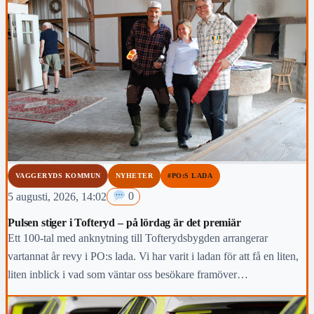
VAGGERYDS KOMMUN
NYHETER
#PO:S LADA
5 augusti, 2026, 14:02
0
Pulsen stiger i Tofteryd – på lördag är det premiär
Ett 100-tal med anknytning till Tofterydsbygden arrangerar
vartannat år revy i PO:s lada. Vi har varit i ladan för att få en liten,
liten inblick i vad som väntar oss besökare framöver…