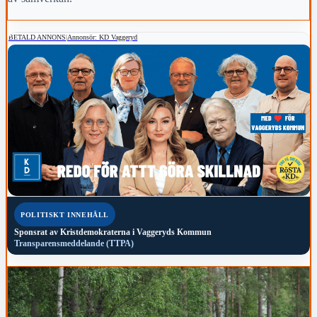
BETALD ANNONS
|
Annonsör: KD Vaggeryd
POLITISKT INNEHÅLL
Sponsrat av
Kristdemokraterna i Vaggeryds Kommun
Transparensmeddelande (TTPA)