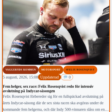
VAGGERYDS KOMMUN
MOTORSPORT
#FELIX ROSENQVIST
5 augusti, 2026, 15:08
Uppdaterad
0
Fem helger, sex race: Felix Rosenqvist redo för intensiv
avslutning på Indycar-säsongen
Felix Rosenqvist förbereder sig för en fullspäckad avslutning på
årets Indycar-säsong där de sex sista racen ska avgöras under de
kommande fem helgerna, och där Indy 500-vinnaren slåss om en