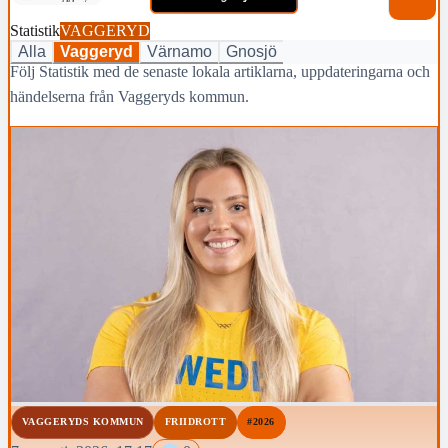
Statistik
VAGGERYD
Alla
Vaggeryd
Värnamo
Gnosjö
Följ Statistik med de senaste lokala artiklarna, uppdateringarna och
händelserna från Vaggeryds kommun.
VAGGERYDS KOMMUN
FRIIDROTT
#2026