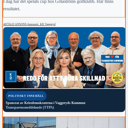
I dag har det spelats cup hos Götaströms golfklubb. Här finns
resultatet.
BETALD ANNONS
|
Annonsör: KD Vaggeryd
POLITISKT INNEHÅLL
Sponsrat av
Kristdemokraterna i Vaggeryds Kommun
Transparensmeddelande (TTPA)