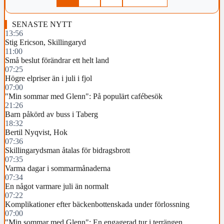
SENASTE NYTT
13:56
Stig Ericson, Skillingaryd
11:00
Små beslut förändrar ett helt land
07:25
Högre elpriser än i juli i fjol
07:00
"Min sommar med Glenn": På populärt cafébesök
21:26
Barn påkörd av buss i Taberg
18:32
Bertil Nyqvist, Hok
07:36
Skillingarydsman åtalas för bidragsbrott
07:35
Varma dagar i sommarmånaderna
07:34
En något varmare juli än normalt
07:22
Komplikationer efter bäckenbottenskada under förlossning
07:00
"Min sommar med Glenn": En engagerad tur i terrängen