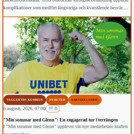
komplikationer som medfört långvariga och kvarstående besvär.
Region Jönköpings län anmäler händelsen för prövning enligt lex
Maria.
VAGGERYDS KOMMUN
NYHETER
#ARTIKELSERIE
6 augusti, 2026, 07:00
0
"Min sommar med Glenn": En engagerad tur i terrängen
I "Min sommar med Glenn" upplever vår nye medarbetare kraften