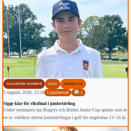
VAGGERYDS KOMMUN
GOLF
#HOOKS GK
5 augusti, 2026, 15:18
Uppdaterad
1
Sigge klar för riksfinal i juniortävling
Under sommaren har Bogeys och Birdes Junior Cup spelats som är
en av världens största juniortävlingar i golf för ungdomar 13–16 år.