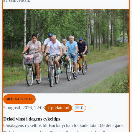
av samverkan.
#BÄCKALYCKAN
5 augusti, 2026, 22:03
Uppdaterad
0
Delad vinst i dagens cykeltips
Onsdagens cykeltips till Bäckalyckan lockade totalt 69 deltagare.