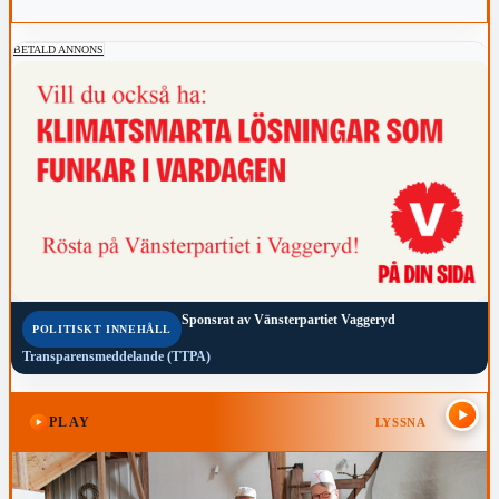
topp-fem-placering i den slutliga mästerskapstabellen.
BETALD ANNONS
Sponsrat av
Vänsterpartiet Vaggeryd
POLITISKT INNEHÅLL
Transparensmeddelande (TTPA)
PLAY
LYSSNA