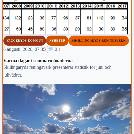
VAGGERYDS KOMMUN
NYHETER
#SKILLINGARYDS RENINGSVERK
6 augusti, 2026, 07:35
0
Varma dagar i sommarmånaderna
Skillingaryds reningsverk presenterar statistik för juni och
julivädret.