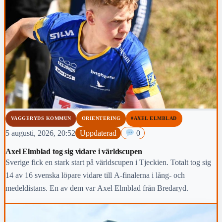
VAGGERYDS KOMMUN
ORIENTERING
#AXEL ELMBLAD
5 augusti, 2026, 20:52
Uppdaterad
0
Axel Elmblad tog sig vidare i världscupen
Sverige fick en stark start på världscupen i Tjeckien. Totalt tog sig
14 av 16 svenska löpare vidare till A-finalerna i lång- och
medeldistans. En av dem var Axel Elmblad från Bredaryd.