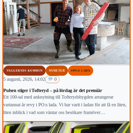
VAGGERYDS KOMMUN
NYHETER
#PO:S LADA
5 augusti, 2026, 14:02
0
Pulsen stiger i Tofteryd – på lördag är det premiär
Ett 100-tal med anknytning till Tofterydsbygden arrangerar
vartannat år revy i PO:s lada. Vi har varit i ladan för att få en liten,
liten inblick i vad som väntar oss besökare framöver…