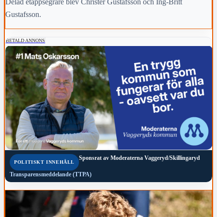
Delad etappsegrare blev Christer Gustafsson och Ing-Britt
Gustafsson.
BETALD ANNONS
Sponsrat av
Moderaterna Vaggeryd/Skillingaryd
POLITISKT INNEHÅLL
Transparensmeddelande (TTPA)