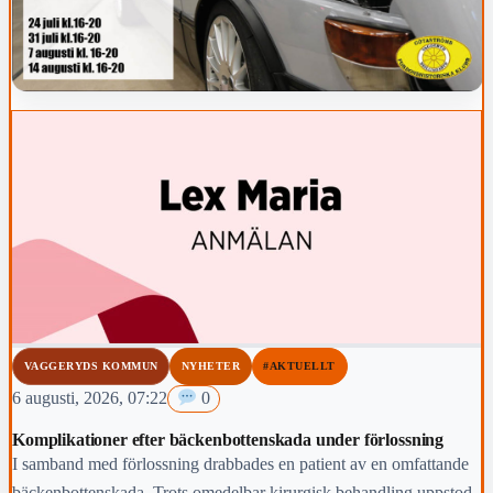
VAGGERYDS KOMMUN
NYHETER
#AKTUELLT
6 augusti, 2026, 07:22
0
Komplikationer efter bäckenbottenskada under förlossning
I samband med förlossning drabbades en patient av en omfattande
bäckenbottenskada. Trots omedelbar kirurgisk behandling uppstod