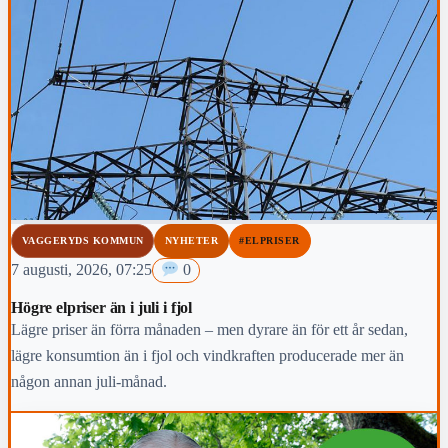
VAGGERYDS KOMMUN
NYHETER
#ELPRISER
7 augusti, 2026, 07:25
0
Högre elpriser än i juli i fjol
Lägre priser än förra månaden – men dyrare än för ett år sedan,
lägre konsumtion än i fjol och vindkraften producerade mer än
någon annan juli-månad.