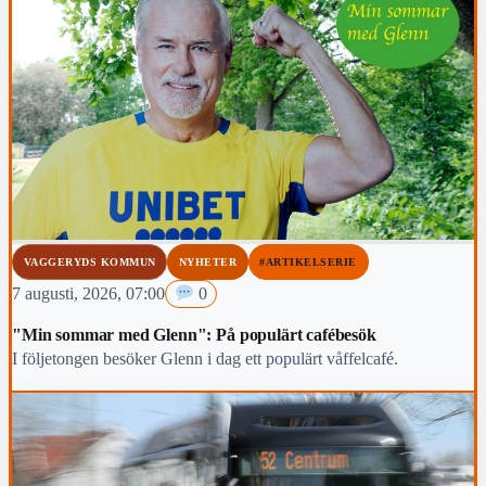
VAGGERYDS KOMMUN
NYHETER
#ARTIKELSERIE
7 augusti, 2026, 07:00
0
"Min sommar med Glenn": På populärt cafébesök
I följetongen besöker Glenn i dag ett populärt våffelcafé.