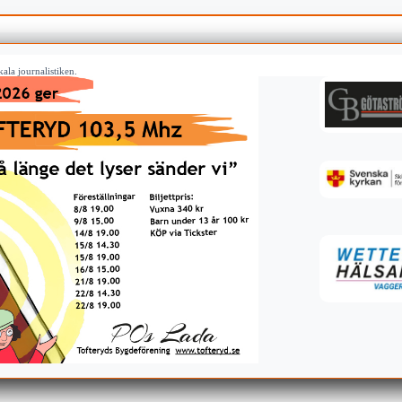
ala journalistiken.