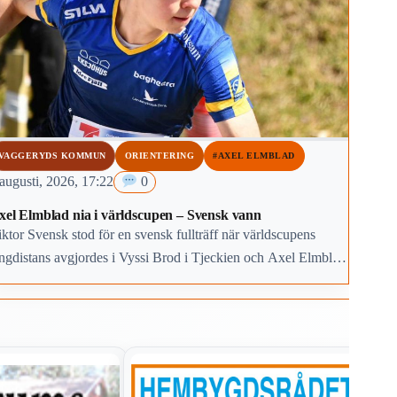
VAGGERYDS KOMMUN
ORIENTERING
#AXEL ELMBLAD
augusti, 2026, 17:22
0
xel Elmblad nia i världscupen – Svensk vann
ktor Svensk stod för en svensk fullträff när världscupens
ngdistans avgjordes i Vyssi Brod i Tjeckien och Axel Elmblad
ån Bredaryd blev fin nia.