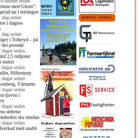
18 timmar sedan
mmar med Glenn":
erad tur i terrängen
1 dag sedan
SERVICE - ÖVRIGT
nst i dagens
s
1 dag sedan
tiger i Tofteryd – på
r det premiär
2 dagar sedan
ärd 2,5 miljoner
r stulen
2 dagar sedan
llin, Hillerstorp
2 dagar sedan
vanberg, Värnamo
2 dagar sedan
ut tjuven i
en
2 dagar sedan
ns stiftelse
tsheden ska utredas
2 dagar sedan
åverkad med snabb