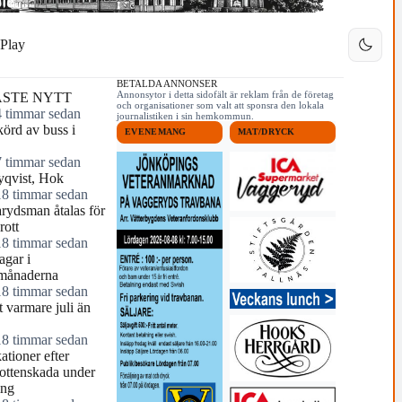
Play
BETALDA ANNONSER
Annonsytor i detta sidofält är reklam från de företag
STE NYTT
och organisationer som valt att sponsra den lokala
4 timmar sedan
journalistiken i sin hemkommun.
örd av buss i
EVENEMANG
MAT/DRYCK
7 timmar sedan
yqvist, Hok
18 timmar sedan
arydsman åtalas för
rott
18 timmar sedan
agar i
månaderna
18 timmar sedan
 varmare juli än
18 timmar sedan
tioner efter
ottenskada under
ing