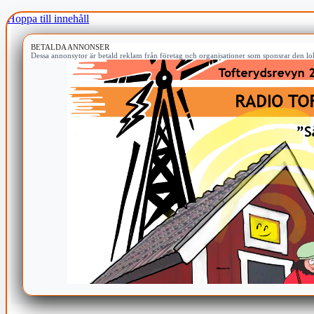
Hoppa till innehåll
BETALDA ANNONSER
Dessa annonsytor är betald reklam från företag och organisationer som sponsrar den lok