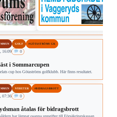
OMMUN
GOLF
#GÖTASTRÖMS GK
, 16:09
0
bäst i Sommarcupen
pelats cup hos Götaströms golfklubb. Här finns resultatet.
OMMUN
NYHETER
#BIDRAGSBROTT
, 07:36
0
rydsman åtalas för bidragsbrott
åldern har lämnat osanna uppgifter till Försäkringskassan.