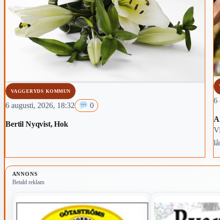
VAGGERYDS KOMMUN
6 
6 augusti, 2026, 18:32
0
A
Bertil Nyqvist, Hok
Vi
lå
fr
ANNONS
Betald reklam