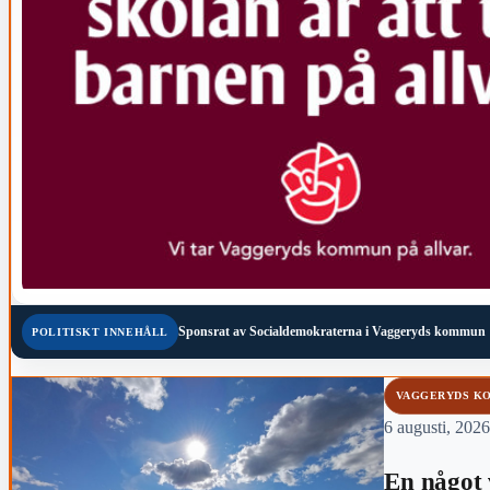
Sponsrat av
Socialdemokraterna i Vaggeryds kommun
POLITISKT INNEHÅLL
VAGGERYDS K
6 augusti, 2026
En något 