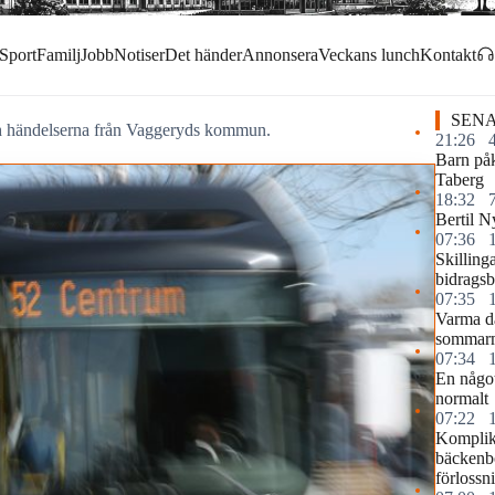
Sport
Familj
Jobb
Notiser
Det händer
Annonsera
Veckans lunch
Kontakt
SENA
och händelserna från Vaggeryds kommun.
21:26
Barn påk
Taberg
18:32
Bertil N
07:36
Skilling
bidragsb
07:35
Varma d
sommar
07:34
En något
normalt
07:22
Komplika
bäckenb
förlossn