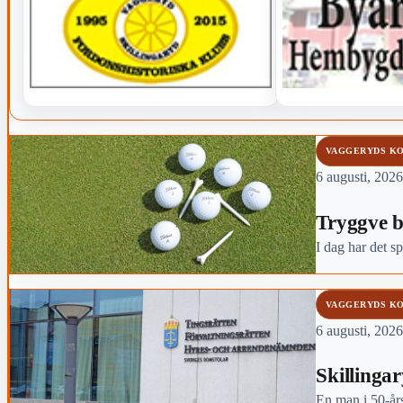
VAGGERYDS K
6 augusti, 2026
Tryggve 
I dag har det s
VAGGERYDS K
6 augusti, 2026
Skillinga
En man i 50-års