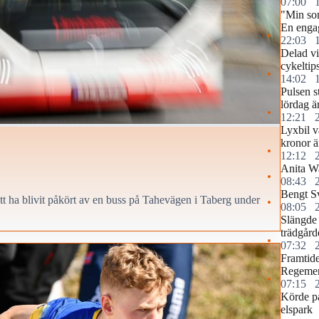
07:00
"Min so
En engag
22:03
Delad vi
cykeltip
14:02
Pulsen s
lördag ä
12:21
Lyxbil v
kronor ä
12:12
Anita Wa
08:43
Bengt S
 att ha blivit påkört av en buss på Tahevägen i Taberg under
08:05
Slängde 
trädgård
07:32
Framtide
Regemen
07:15
Körde p
elspark