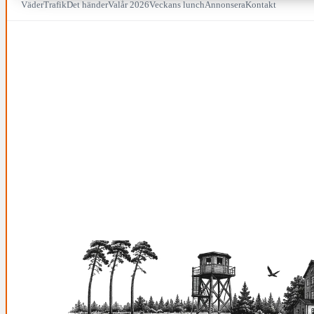
Väder
Trafik
Det händer
Valår 2026
Veckans lunch
Annonsera
Kontakt