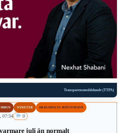
Transparensmeddelande (TTPA)
OMMUN
NYHETER
#HAGSHULTS MÄTSTATION
, 07:34
0
varmare juli än normalt