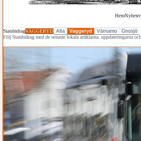
Hem
Nyheter
Statsbidrag
VAGGERYD
Alla
Vaggeryd
Värnamo
Gnosjö
Följ Statsbidrag med de senaste lokala artiklarna, uppdateringarna 