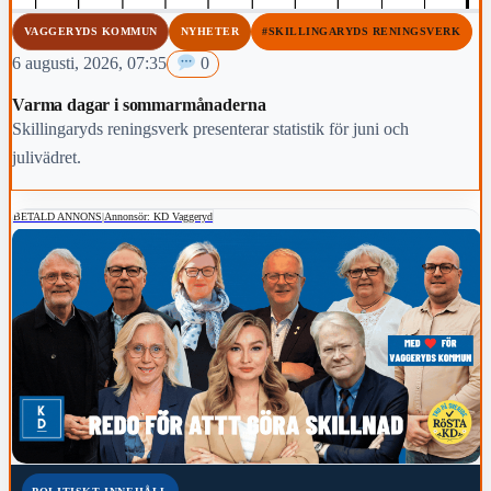
VAGGERYDS KOMMUN
NYHETER
#SKILLINGARYDS RENINGSVERK
6 augusti, 2026, 07:35
0
Varma dagar i sommarmånaderna
Skillingaryds reningsverk presenterar statistik för juni och
julivädret.
BETALD ANNONS
|
Annonsör: KD Vaggeryd