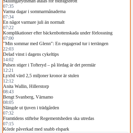
Skillingarydsman åtalas för bidragsbrott
07:35
Varma dagar i sommarmånaderna
07:34
En något varmare juli än normalt
07:22
Komplikationer efter bäckenbottenskada under förlossning
07:00
"Min sommar med Glenn": En engagerad tur i terrängen
22:03
Delad vinst i dagens cykeltips
14:02
Pulsen stiger i Tofteryd – på lördag är det premiär
12:21
Lyxbil värd 2,5 miljoner kronor är stulen
12:12
Anita Wallin, Hillerstorp
08:43
Bengt Svanberg, Värnamo
08:05
Slängde ut tjuven i trädgården
07:32
Framtidens stiftelse Regementsheden ska utredas
07:15
Körde påverkad med snabb elspark