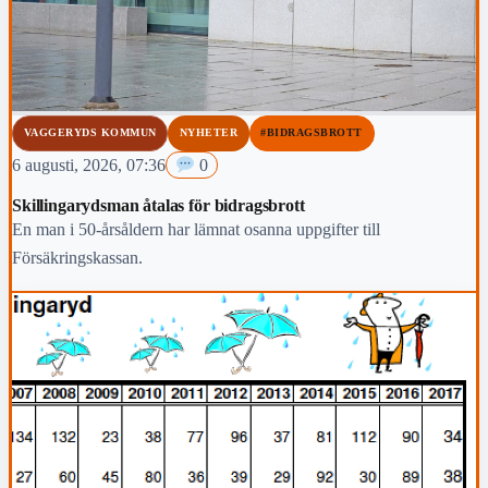
VAGGERYDS KOMMUN
NYHETER
#BIDRAGSBROTT
6 augusti, 2026, 07:36
0
Skillingarydsman åtalas för bidragsbrott
En man i 50-årsåldern har lämnat osanna uppgifter till
Försäkringskassan.