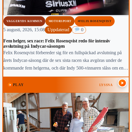
VAGGERYDS KOMMUN
MOTORSPORT
#FELIX ROSENQVIST
5 augusti, 2026, 15:08
Uppdaterad
0
Fem helger, sex race: Felix Rosenqvist redo för intensiv
avslutning på Indycar-säsongen
Felix Rosenqvist förbereder sig för en fullspäckad avslutning på
årets Indycar-säsong där de sex sista racen ska avgöras under de
kommande fem helgerna, och där Indy 500-vinnaren slåss om en
topp-fem-placering i den slutliga mästerskapstabellen.
PLAY
LYSSNA