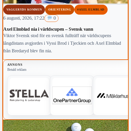
VAGGERYDS KOMMUN
ORIENTERING
#AXEL ELMBLAD
6 augusti, 2026, 17:22
0
Axel Elmblad nia i världscupen – Svensk vann
Viktor Svensk stod för en svensk fullträff när världscupens
långdistans avgjordes i Vyssi Brod i Tjeckien och Axel Elmblad
från Bredaryd blev fin nia.
ANNONS
Betald reklam