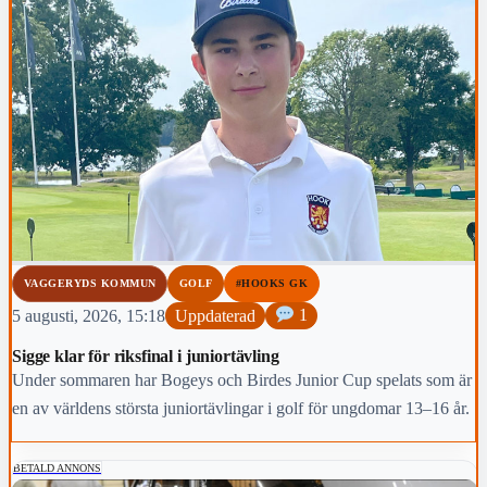
VAGGERYDS KOMMUN
GOLF
#HOOKS GK
5 augusti, 2026, 15:18
Uppdaterad
1
Sigge klar för riksfinal i juniortävling
Under sommaren har Bogeys och Birdes Junior Cup spelats som är
en av världens största juniortävlingar i golf för ungdomar 13–16 år.
BETALD ANNONS