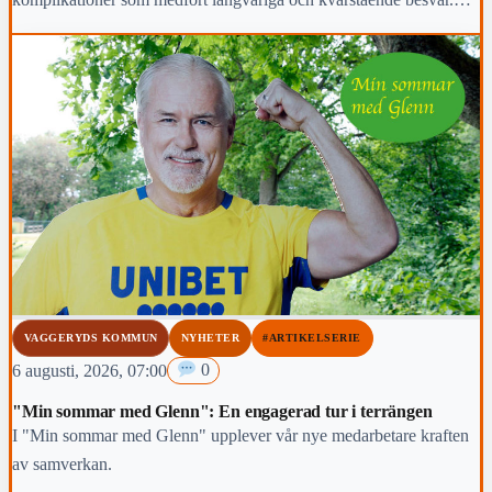
Region Jönköpings län anmäler händelsen för prövning enligt lex
Maria.
VAGGERYDS KOMMUN
NYHETER
#ARTIKELSERIE
6 augusti, 2026, 07:00
0
"Min sommar med Glenn": En engagerad tur i terrängen
I "Min sommar med Glenn" upplever vår nye medarbetare kraften
av samverkan.