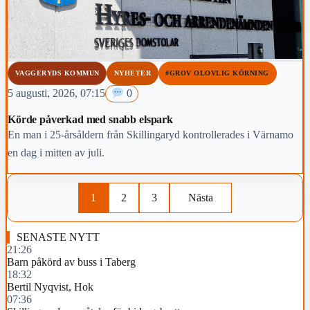
VAGGERYDS KOMMUN
NYHETER
#GROV OLOVLIG KÖRNING
5 augusti, 2026, 07:15
0
Körde påverkad med snabb elspark
En man i 25-årsåldern från Skillingaryd kontrollerades i Värnamo
en dag i mitten av juli.
1
2
3
Nästa
SENASTE NYTT
21:26
Barn påkörd av buss i Taberg
18:32
Bertil Nyqvist, Hok
07:36