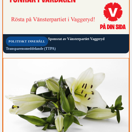
Sponsrat av
Vänsterpartiet Vaggeryd
POLITISKT INNEHÅLL
Transparensmeddelande (TTPA)