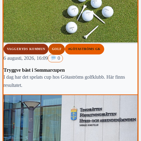
VAGGERYDS KOMMUN
GOLF
#GÖTASTRÖMS GK
6 augusti, 2026, 16:09
0
Tryggve bäst i Sommarcupen
I dag har det spelats cup hos Götaströms golfklubb. Här finns
resultatet.