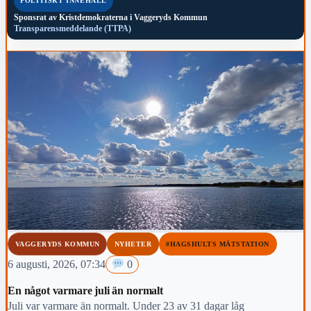
POLITISKT INNEHÅLL
Sponsrat av
Kristdemokraterna i Vaggeryds Kommun
Transparensmeddelande (TTPA)
VAGGERYDS KOMMUN
NYHETER
#HAGSHULTS MÄTSTATION
6 augusti, 2026, 07:34
0
En något varmare juli än normalt
Juli var varmare än normalt. Under 23 av 31 dagar låg