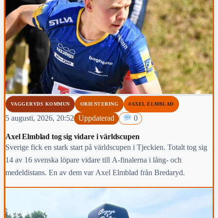
VAGGERYDS KOMMUN
ORIENTERING
#AXEL ELMBLAD
5 augusti, 2026, 20:52
Uppdaterad
0
Axel Elmblad tog sig vidare i världscupen
Sverige fick en stark start på världscupen i Tjeckien. Totalt tog sig
14 av 16 svenska löpare vidare till A-finalerna i lång- och
medeldistans. En av dem var Axel Elmblad från Bredaryd.