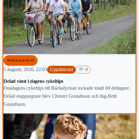
#BÄCKALYCKAN
5 augusti, 2026, 22:03
Uppdaterad
0
Delad vinst i dagens cykeltips
Onsdagens cykeltips till Bäckalyckan lockade totalt 69 deltagare.
Delad etappsegrare blev Christer Gustafsson och Ing-Britt
Gustafsson.