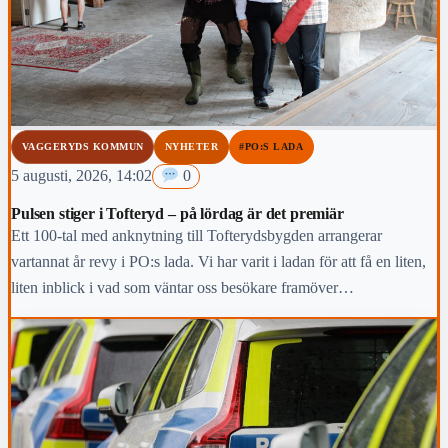
VAGGERYDS KOMMUN
NYHETER
#PO:S LADA
5 augusti, 2026, 14:02
0
Pulsen stiger i Tofteryd – på lördag är det premiär
Ett 100-tal med anknytning till Tofterydsbygden arrangerar
vartannat år revy i PO:s lada. Vi har varit i ladan för att få en liten,
liten inblick i vad som väntar oss besökare framöver…