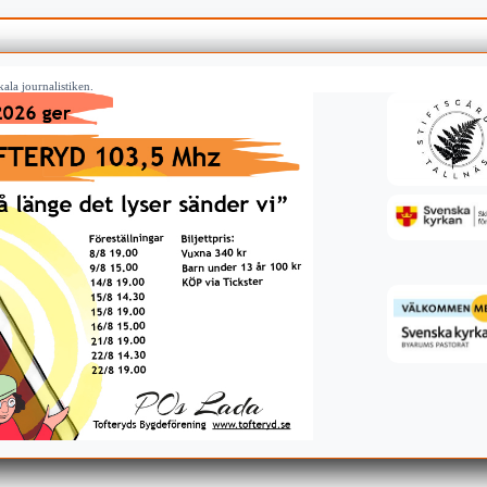
ala journalistiken.