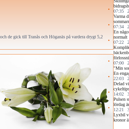
Skilling
bidragsb
07:35
Varma d
sommar
07:34
En något
och de gick till Tranås och Höganäs på vardera drygt 5,2
normalt
07:22
Komplika
bäckenb
förlossn
07:00
"Min so
En engag
22:03
Delad vi
cykeltip
14:02
Pulsen s
lördag ä
12:21
Lyxbil v
kronor ä