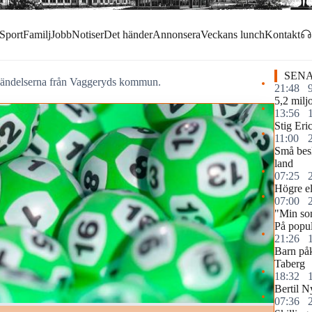
Sport
Familj
Jobb
Notiser
Det händer
Annonsera
Veckans lunch
Kontakt
SENA
h händelserna från Vaggeryds kommun.
21:48
5,2 miljo
13:56
Stig Eri
11:00
Små besl
land
07:25
Högre elp
07:00
"Min so
På popul
21:26
Barn påk
Taberg
18:32
Bertil N
07:36