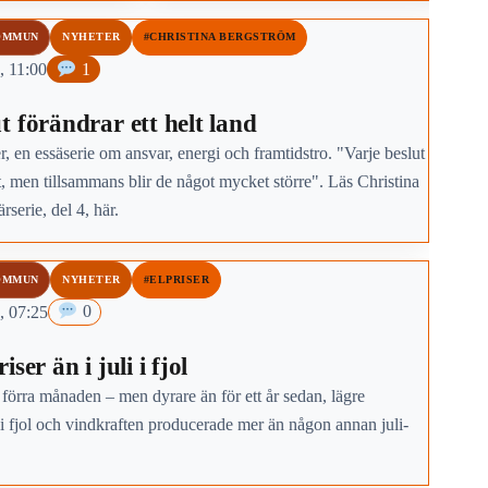
OMMUN
NYHETER
#CHRISTINA BERGSTRÖM
, 11:00
1
t förändrar ett helt land
, en essäserie om ansvar, energi och framtidstro. "Varje beslut
t, men tillsammans blir de något mycket större". Läs Christina
rserie, del 4, här.
OMMUN
NYHETER
#ELPRISER
, 07:25
0
ser än i juli i fjol
 förra månaden – men dyrare än för ett år sedan, lägre
i fjol och vindkraften producerade mer än någon annan juli-