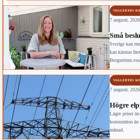
VAGGERYDS K
7 augusti, 2026
Små beslu
Sverige kan mer
kan kännas lite
Bergströms essä
VAGGERYDS K
7 augusti, 2026
Högre elpri
Lägre priser än
konsumtion än 
månad.