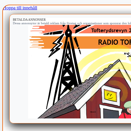
Hoppa till innehåll
BETALDA ANNONSER
Dessa annonsytor är betald reklam från företag och organisationer som sponsrar den lok