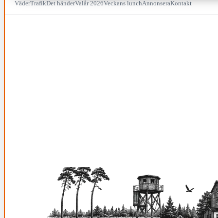
Väder
Trafik
Det händer
Valår 2026
Veckans lunch
Annonsera
Kontakt