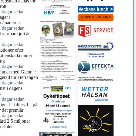
arydsman åtalas för
rott
2 dagar sedan
agar i
SERVICE - ÖVRIGT
månaderna
2 dagar sedan
 varmare juli än
2 dagar sedan
tioner efter
ottenskada under
ing
2 dagar sedan
mmar med Glenn":
erad tur i terrängen
2 dagar sedan
nst i dagens
s
3 dagar sedan
tiger i Tofteryd – på
r det premiär
3 dagar sedan
ärd 2,5 miljoner
r stulen