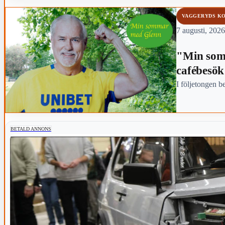
VAGGERYDS K
7 augusti, 2026
"Min som
cafébesök
I följetongen b
BETALD ANNONS