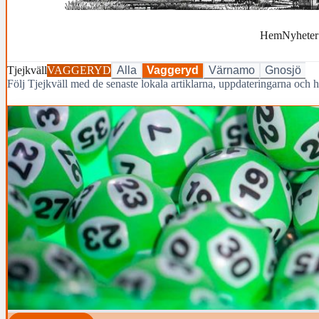
Hem
Nyheter
Tjejkväll
VAGGERYD
Alla
Vaggeryd
Värnamo
Gnosjö
Följ Tjejkväll med de senaste lokala artiklarna, uppdateringarna oc