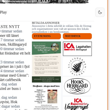
Play
BETALDA ANNONSER
Annonsytor i detta sidofält är reklam från de företag
STE NYTT
och organisationer som valt att sponsra den lokala
9 timmar sedan
journalistiken i sin hemkommun.
ner till länet
EVENEMANG
MAT/DRYCK
17 timmar sedan
cson, Skillingaryd
20 timmar sedan
ut förändrar ett helt
23 timmar sedan
riser än i juli i fjol
24 timmar sedan
mmar med Glenn":
ärt cafébesök
1 dag sedan
örd av buss i
1 dag sedan
yqvist, Hok
2 dagar sedan