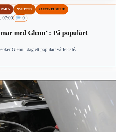
OMMUN
NYHETER
#ARTIKELSERIE
, 07:00
0
mar med Glenn": På populärt
esöker Glenn i dag ett populärt våffelcafé.