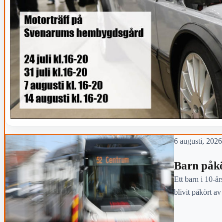
6 augusti, 2026
Barn påkö
Ett barn i 10-år
blivit påkört a