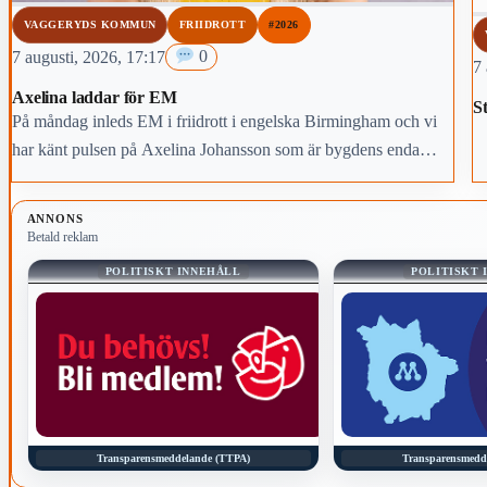
VAGGERYDS KOMMUN
FRIIDROTT
#2026
7 augusti, 2026, 17:17
0
7 
Axelina laddar för EM
St
På måndag inleds EM i friidrott i engelska Birmingham och vi
har känt pulsen på Axelina Johansson som är bygdens enda
deltagare.
ANNONS
Betald reklam
POLITISKT INNEHÅLL
POLITISKT 
Transparensmeddelande (TTPA)
Transparensmedd