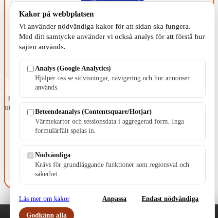
Kakor på webbplatsen
KOMMUNEN
Vi använder nödvändiga kakor för att sidan ska fungera.
Med ditt samtycke använder vi också analys för att förstå hur
sajten används.
Analys (Google Analytics)
Hjälper oss se sidvisningar, navigering och hur annonser
används.
Fristående webbtidningsföretag grundat 1991 som sedan 2002 ger
ut tidningen Skillingaryd.nu och 2010 lanserades Värnamo.nu. Från
Beteendeanalys (Contentsquare/Hotjar)
april 2026 omfattar Skillingaryd.nu tre kommuner: Gnosjö,
Värmekartor och sessionsdata i aggregerad form. Inga
Värnamo och Vaggeryds kommun.
formulärfält spelas in.
Kontakta oss
E-post: redaktionen@skillingaryd.nu
Nödvändiga
Postadress: Gisslaköp 1, 568 92 Skillingaryd
Krävs för grundläggande funktioner som regionsval och
säkerhet.
Kakinställningar
Läs mer om kakor
Anpassa
Endast nödvändiga
Godkänn alla