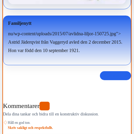
Familjenytt
nu/wp-content/uploads/2015/07/avlidna-liljor-150725.jpg">
Astrid Jäderqvist från Vaggeryd avled den 2 december 2015.
Hon var född den 10 september 1921.
Dela det här
Kommentarer
0
Dela dina tankar och bidra till en konstruktiv diskussion.
♢
Håll en god ton.
Skriv sakligt och respektfullt.