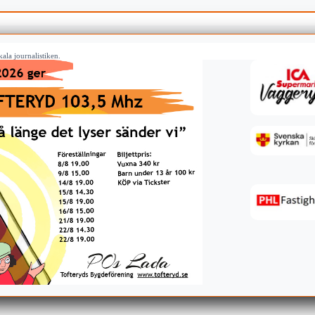
ala journalistiken.