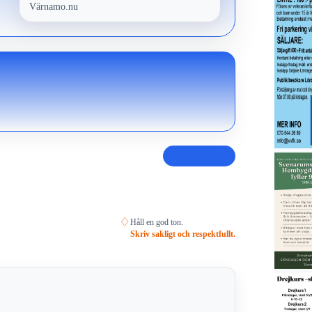
Värnamo.nu
Dela det här
♢
Håll en god ton.
Skriv sakligt och respektfullt.