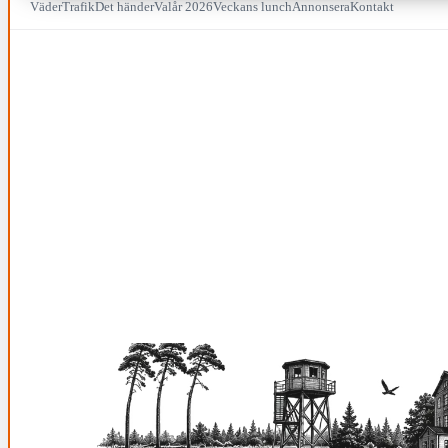
Väder
Trafik
Det händer
Valår 2026
Veckans lunch
Annonsera
Kontakt