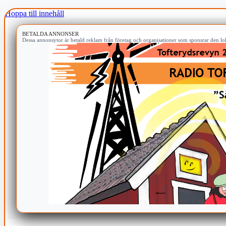
Hoppa till innehåll
BETALDA ANNONSER
Dessa annonsytor är betald reklam från företag och organisationer som sponsrar den lok