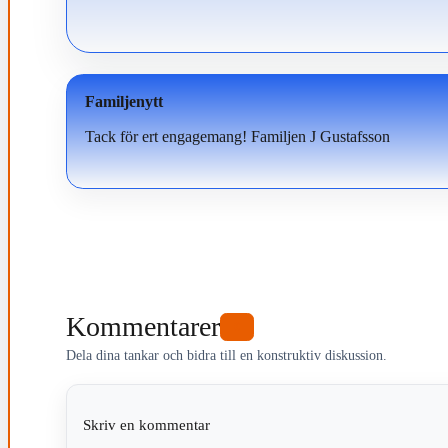
Familjenytt
Tack för ert engagemang! Familjen J Gustafsson
Kommentarer
0
Dela dina tankar och bidra till en konstruktiv diskussion.
Skriv en kommentar