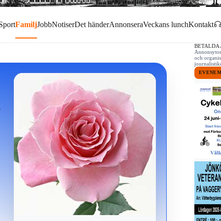
Sport
Familj
Jobb
Notiser
Det händer
Annonsera
Veckans lunch
Kontakt
BETALDA
Annonsytor 
och organis
journalist
EVENE
,