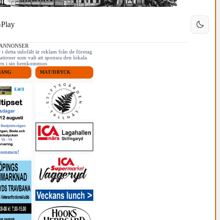
Play
 ANNONSER
i detta sidofält är reklam från de företag
ationer som valt att sponsra den lokala
iken i sin hemkommun.
MANG
MAT/DRYCK