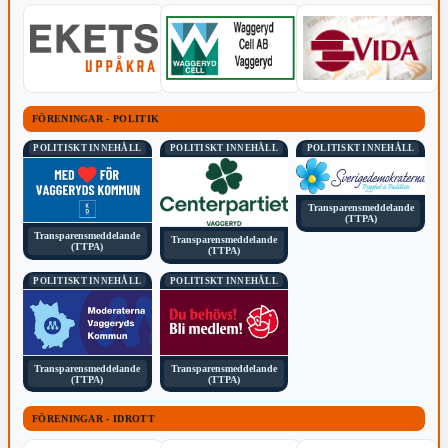
FÖRENINGAR - POLITIK
POLITISKT INNEHÅLL
POLITISKT INNEHÅLL
POLITISKT INNEHÅLL
Transparensmeddelande
(TTPA)
Transparensmeddelande
Transparensmeddelande
(TTPA)
(TTPA)
POLITISKT INNEHÅLL
POLITISKT INNEHÅLL
Transparensmeddelande
Transparensmeddelande
(TTPA)
(TTPA)
FÖRENINGAR - IDROTT