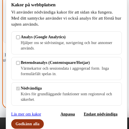
Kakor på webbplatsen
KOMMUNEN
Vi använder nödvändiga kakor för att sidan ska fungera.
Med ditt samtycke använder vi också analys för att förstå hur
sajten används.
Analys (Google Analytics)
Hjälper oss se sidvisningar, navigering och hur annonser
används.
Fristående webbtidningsföretag grundat 1991 som sedan 2002 ger
ut tidningen Skillingaryd.nu och 2010 lanserades Värnamo.nu. Från
Beteendeanalys (Contentsquare/Hotjar)
april 2026 omfattar Skillingaryd.nu tre kommuner: Gnosjö,
Värmekartor och sessionsdata i aggregerad form. Inga
Värnamo och Vaggeryds kommun.
formulärfält spelas in.
Kontakta oss
E-post: redaktionen@skillingaryd.nu
Nödvändiga
Postadress: Gisslaköp 1, 568 92 Skillingaryd
Krävs för grundläggande funktioner som regionsval och
säkerhet.
Kakinställningar
Läs mer om kakor
Anpassa
Endast nödvändiga
Godkänn alla
Play