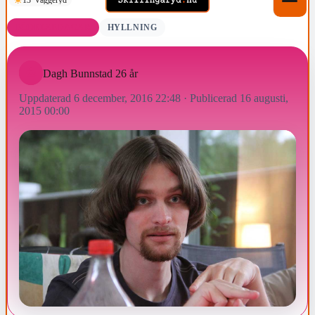
FÖDELSEDAGAR
HYLLNING
Dagh Bunnstad 26 år
Uppdaterad 6 december, 2016 22:48
·
Publicerad 16 augusti,
2015 00:00