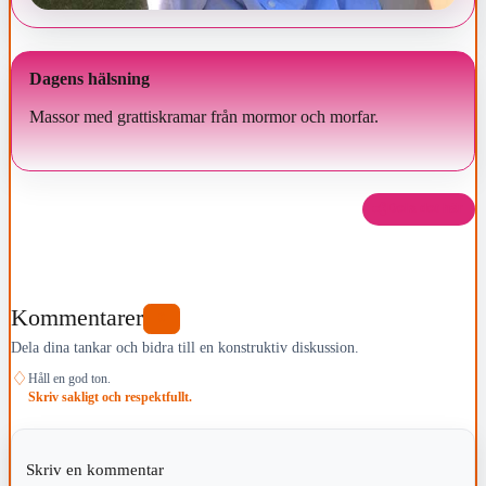
Dagens hälsning
Massor med grattiskramar från mormor och morfar.
Dela det här
Kommentarer
0
Dela dina tankar och bidra till en konstruktiv diskussion.
♢
Håll en god ton.
Skriv sakligt och respektfullt.
Skriv en kommentar