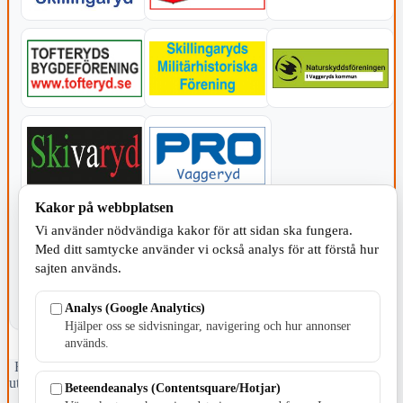
Kakor på webbplatsen
KOMMUNEN
Vi använder nödvändiga kakor för att sidan ska fungera.
Med ditt samtycke använder vi också analys för att förstå hur
sajten används.
Analys (Google Analytics)
Hjälper oss se sidvisningar, navigering och hur annonser
används.
Fristående webbtidningsföretag grundat 1991 som sedan 2002 ger
ut tidningen Skillingaryd.nu och 2010 lanserades Värnamo.nu. Från
Beteendeanalys (Contentsquare/Hotjar)
april 2026 omfattar Skillingaryd.nu tre kommuner: Gnosjö,