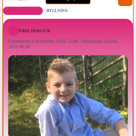
FÖDELSEDAGAR
HYLLNING
Eddie Holm 8 år
Uppdaterad 6 december, 2016 22:48
·
Publicerad 24 juni,
2016 00:00