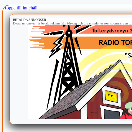
Hoppa till innehåll
BETALDA ANNONSER
Dessa annonsytor är betald reklam från företag och organisationer som sponsrar den lok