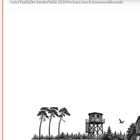
Väder
Trafik
Det händer
Valår 2026
Veckans lunch
Annonsera
Kontakt