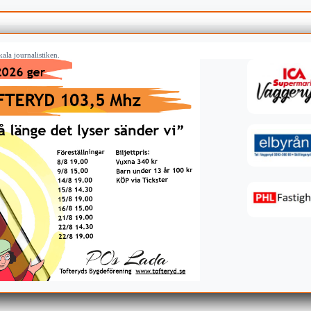
ala journalistiken.