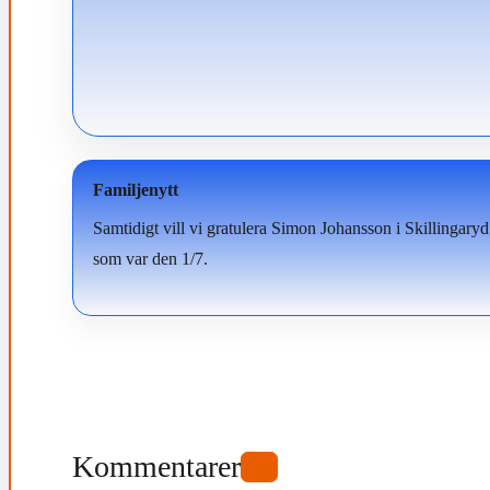
Familjenytt
Samtidigt vill vi gratulera Simon Johansson i Skillingaryd
som var den 1/7.
Kommentarer
0