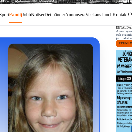
Sport
Familj
Jobb
Notiser
Det händer
Annonsera
Veckans lunch
Kontakt
BETALDA
Annonsytor 
och organis
journalist
EVENE