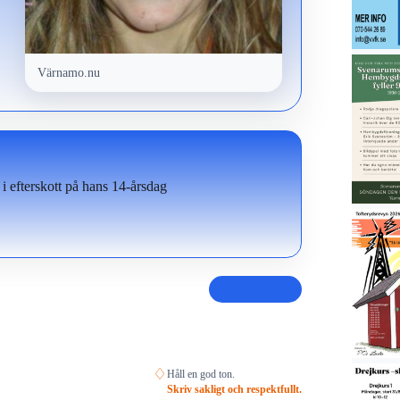
Värnamo.nu
 i efterskott på hans 14-årsdag
Dela det här
♢
Håll en god ton.
Skriv sakligt och respektfullt.