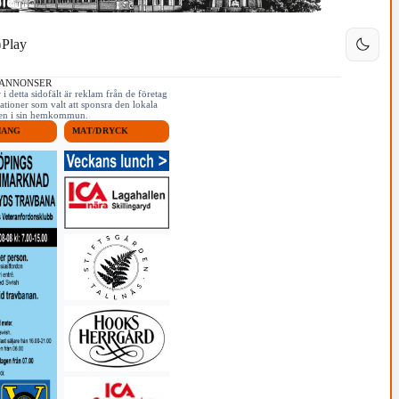
Play
 ANNONSER
i detta sidofält är reklam från de företag
ationer som valt att sponsra den lokala
iken i sin hemkommun.
MANG
MAT/DRYCK