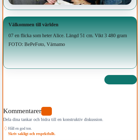
Välkommen till världen
07 en flicka som heter Alice. Längd 51 cm. Vikt 3 480 gram
FOTO: BePeFoto, Värnamo
Dela det här
Kommentarer
0
Dela dina tankar och bidra till en konstruktiv diskussion.
♢
Håll en god ton.
Skriv sakligt och respektfullt.