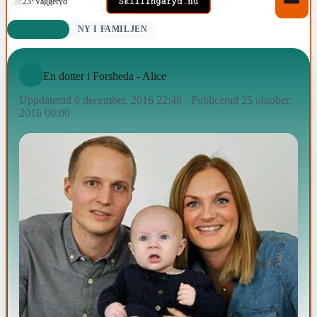
23°
Vaggeryd
NYFÖDDA
NY I FAMILJEN
En dotter i Forsheda - Alice
Uppdaterad 6 december, 2016 22:48
·
Publicerad 25 oktober,
2016 00:00