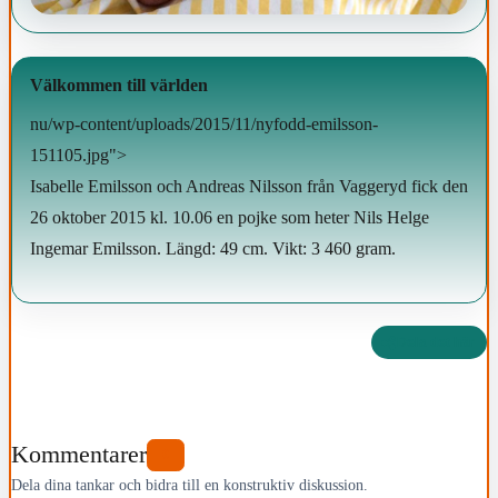
Välkommen till världen
nu/wp-content/uploads/2015/11/nyfodd-emilsson-
151105.jpg">
Isabelle Emilsson och Andreas Nilsson från Vaggeryd fick den
26 oktober 2015 kl. 10.06 en pojke som heter Nils Helge
Ingemar Emilsson. Längd: 49 cm. Vikt: 3 460 gram.
Dela det här
Kommentarer
0
Dela dina tankar och bidra till en konstruktiv diskussion.