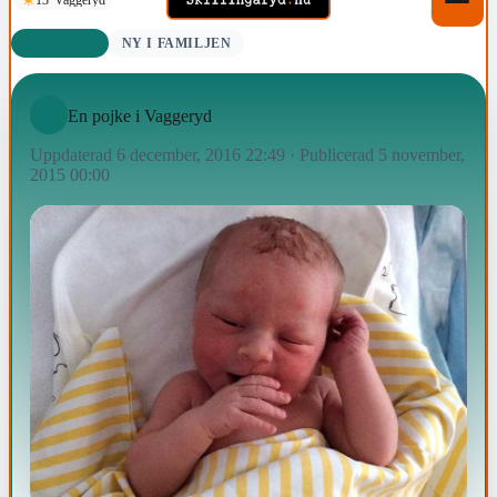
NYFÖDDA
NY I FAMILJEN
En pojke i Vaggeryd
Uppdaterad 6 december, 2016 22:49
·
Publicerad 5 november,
2015 00:00