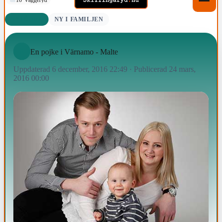
NYFÖDDA
NY I FAMILJEN
En pojke i Värnamo - Malte
Uppdaterad 6 december, 2016 22:49
·
Publicerad 24 mars,
2016 00:00