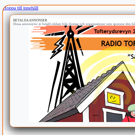
Hoppa till innehåll
BETALDA ANNONSER
Dessa annonsytor är betald reklam från företag och organisationer som sponsrar den lok