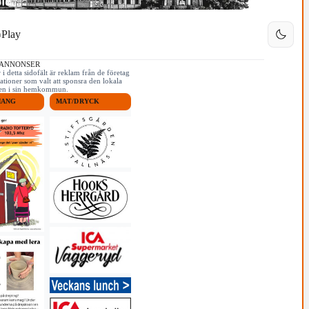
Play
 ANNONSER
i detta sidofält är reklam från de företag
ationer som valt att sponsra den lokala
iken i sin hemkommun.
MANG
MAT/DRYCK