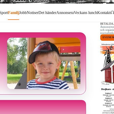
Sport
Familj
Jobb
Notiser
Det händer
Annonsera
Veckans lunch
Kontakt
BETALDA
Annonsytor 
och organis
journalist
EVENE