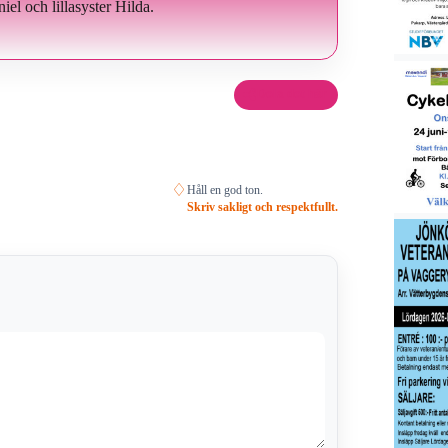
l och lillasyster Hilda.
Dela det här
♢
Håll en god ton.
Skriv sakligt och respektfullt.