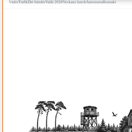
Väder
Trafik
Det händer
Valår 2026
Veckans lunch
Annonsera
Kontakt