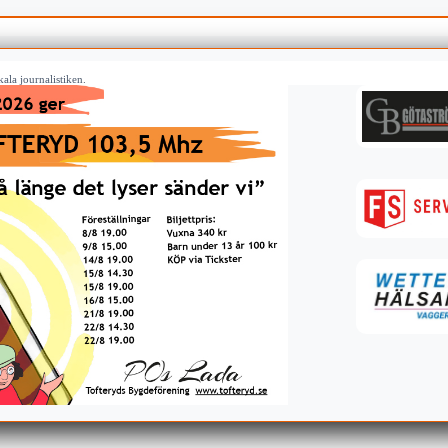
ala journalistiken.