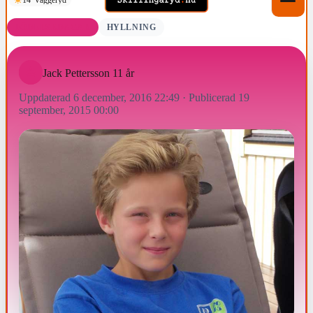
FÖDELSEDAGAR
HYLLNING
Jack Pettersson 11 år
Uppdaterad 6 december, 2016 22:49
·
Publicerad 19
september, 2015 00:00