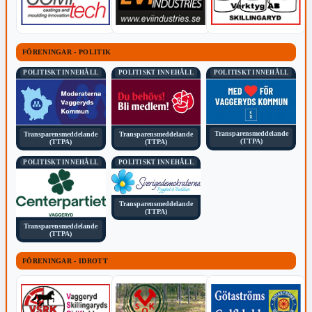
FÖRENINGAR - POLITIK
POLITISKT INNEHÅLL
POLITISKT INNEHÅLL
POLITISKT INNEHÅLL
Transparensmeddelande
Transparensmeddelande
Transparensmeddelande
(TTPA)
(TTPA)
(TTPA)
POLITISKT INNEHÅLL
POLITISKT INNEHÅLL
Transparensmeddelande
(TTPA)
Transparensmeddelande
(TTPA)
FÖRENINGAR - IDROTT