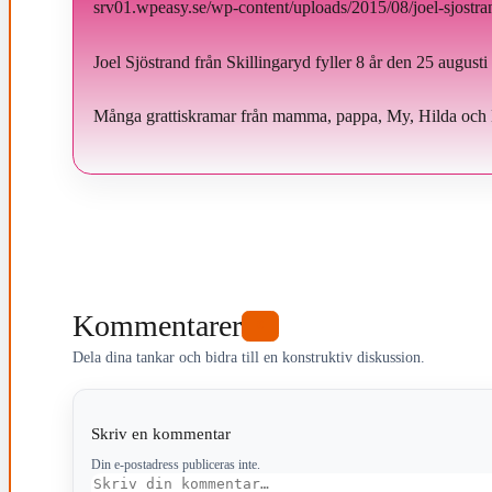
srv01.wpeasy.se/wp-content/uploads/2015/08/joel-sjostra
Joel Sjöstrand från Skillingaryd fyller 8 år den 25 augusti
Många grattiskramar från mamma, pappa, My, Hilda och 
Kommentarer
0
Dela dina tankar och bidra till en konstruktiv diskussion.
Skriv en kommentar
Din e-postadress publiceras inte.
Kommentar