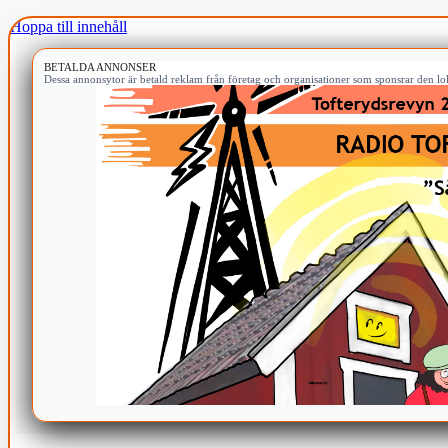
Hoppa till innehåll
BETALDA ANNONSER
Dessa annonsytor är betald reklam från företag och organisationer som sponsrar den lok