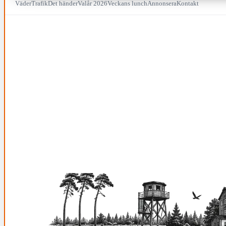
Väder
Trafik
Det händer
Valår 2026
Veckans lunch
Annonsera
Kontakt