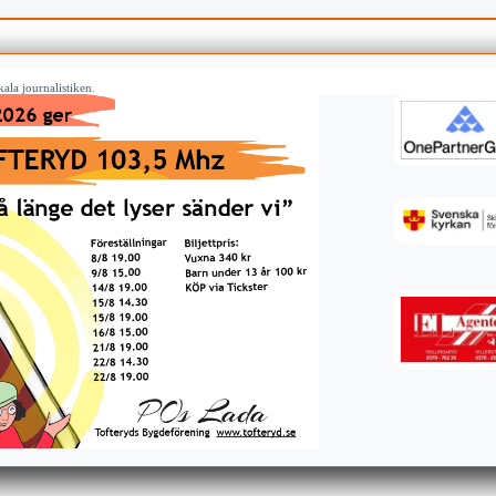
ala journalistiken.