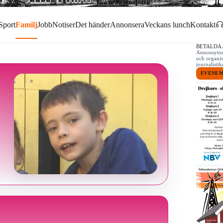
Sport
Familj
Jobb
Notiser
Det händer
Annonsera
Veckans lunch
Kontakt
BETALDA
Annonsytor 
och organis
journalist
EVENE