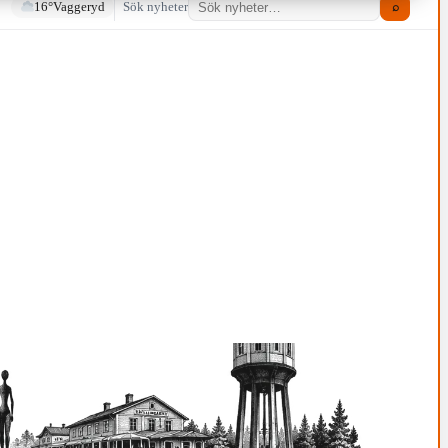
16°
Vaggeryd
Sök nyheter
⌕