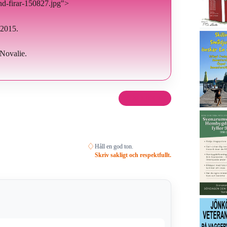
nd-firar-150827.jpg">
 2015.
Novalie.
Dela det här
♢
Håll en god ton.
Skriv sakligt och respektfullt.