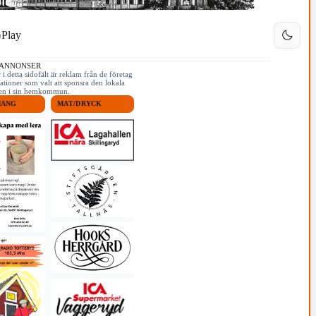
Play
 ANNONSER
i detta sidofält är reklam från de företag
ationer som valt att sponsra den lokala
iken i sin hemkommun.
MANG
MAT/DRYCK