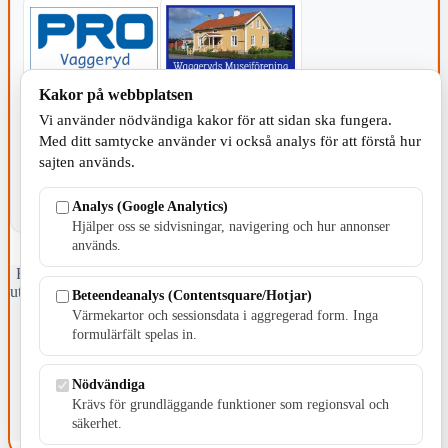
Kakor på webbplatsen
KOMMUNEN
Vi använder nödvändiga kakor för att sidan ska fungera.
Med ditt samtycke använder vi också analys för att förstå hur
sajten används.
Analys (Google Analytics)
Hjälper oss se sidvisningar, navigering och hur annonser
används.
Fristående webbtidningsföretag grundat 1991 som sedan 2002 ger
ut tidningen Skillingaryd.nu och 2010 lanserades Värnamo.nu. Från
Beteendeanalys (Contentsquare/Hotjar)
april 2026 omfattar Skillingaryd.nu tre kommuner: Gnosjö,
Värmekartor och sessionsdata i aggregerad form. Inga
Värnamo och Vaggeryds kommun.
formulärfält spelas in.
Kontakta oss
E-post: redaktionen@skillingaryd.nu
Nödvändiga
Postadress: Gisslaköp 1, 568 92 Skillingaryd
Krävs för grundläggande funktioner som regionsval och
säkerhet.
Kakinställningar