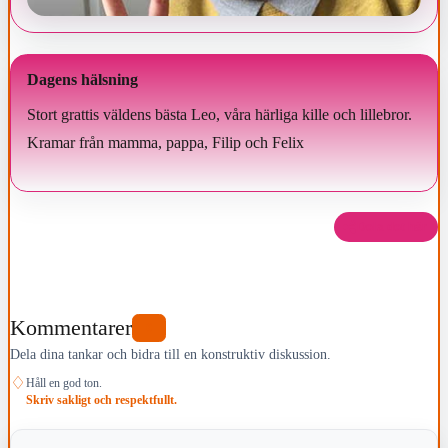
Dagens hälsning
Stort grattis väldens bästa Leo, våra härliga kille och lillebror.
Kramar från mamma, pappa, Filip och Felix
Dela det här
Kommentarer
0
Dela dina tankar och bidra till en konstruktiv diskussion.
♢
Håll en god ton.
Skriv sakligt och respektfullt.