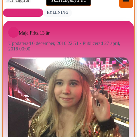
21°
Vaggeryd
FÖDELSEDAGAR
HYLLNING
Maja Fritz 13 år
Uppdaterad 6 december, 2016 22:51
·
Publicerad 27 april,
2016 00:00