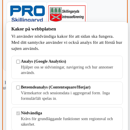
Kakor på webbplatsen
KOMMUNEN
Vi använder nödvändiga kakor för att sidan ska fungera.
Med ditt samtycke använder vi också analys för att förstå hur
sajten används.
Analys (Google Analytics)
Hjälper oss se sidvisningar, navigering och hur annonser
används.
Fristående webbtidningsföretag grundat 1991 som sedan 2002 ger
Beteendeanalys (Contentsquare/Hotjar)
ut tidningen Skillingaryd.nu och 2010 lanserades Värnamo.nu. Från
april 2026 omfattar Skillingaryd.nu tre kommuner: Gnosjö,
Värmekartor och sessionsdata i aggregerad form. Inga
Värnamo och Vaggeryds kommun.
formulärfält spelas in.
Kontakta oss
Nödvändiga
E-post: redaktionen@skillingaryd.nu
Postadress: Gisslaköp 1, 568 92 Skillingaryd
Krävs för grundläggande funktioner som regionsval och
säkerhet.
Kakinställningar