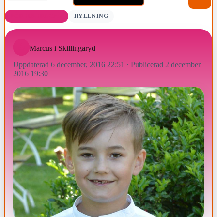
FÖDELSEDAGAR
HYLLNING
Marcus i Skillingaryd
Uppdaterad 6 december, 2016 22:51
·
Publicerad 2 december,
2016 19:30