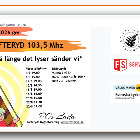
ala journalistiken.