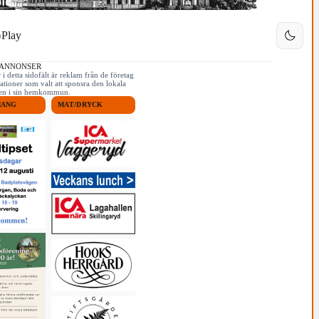
Play
 ANNONSER
i detta sidofält är reklam från de företag
ationer som valt att sponsra den lokala
iken i sin hemkommun.
MANG
MAT/DRYCK