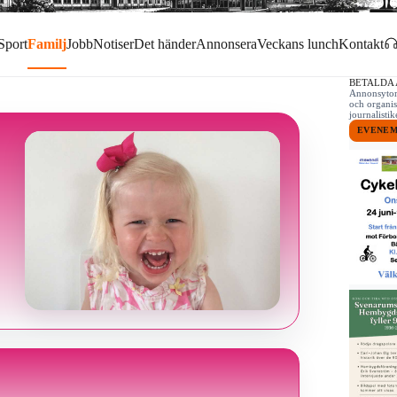
Sport
Familj
Jobb
Notiser
Det händer
Annonsera
Veckans lunch
Kontakt
BETALDA
Annonsytor 
och organis
journalist
EVENE
,