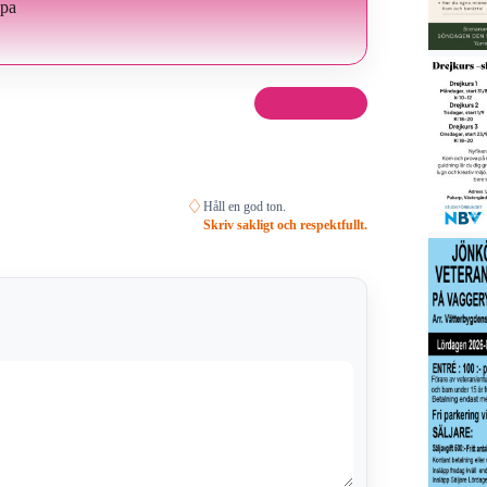
ppa
Dela det här
♢
Håll en god ton.
Skriv sakligt och respektfullt.