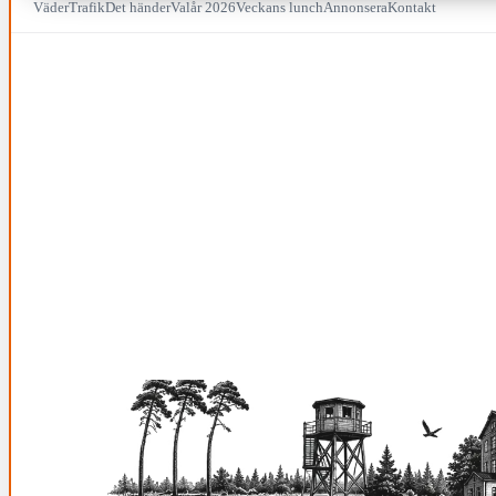
Väder
Trafik
Det händer
Valår 2026
Veckans lunch
Annonsera
Kontakt