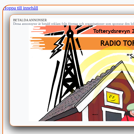
Hoppa till innehåll
BETALDA ANNONSER
Dessa annonsytor är betald reklam från företag och organisationer som sponsrar den lok