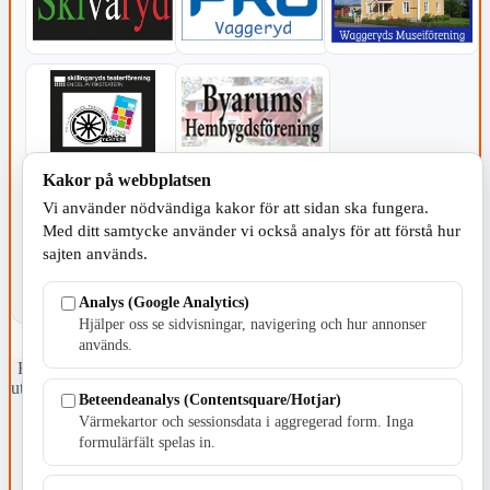
Kakor på webbplatsen
KOMMUNEN
Vi använder nödvändiga kakor för att sidan ska fungera.
Med ditt samtycke använder vi också analys för att förstå hur
sajten används.
Analys (Google Analytics)
Hjälper oss se sidvisningar, navigering och hur annonser
används.
Fristående webbtidningsföretag grundat 1991 som sedan 2002 ger
ut tidningen Skillingaryd.nu och 2010 lanserades Värnamo.nu. Från
Beteendeanalys (Contentsquare/Hotjar)
april 2026 omfattar Skillingaryd.nu tre kommuner: Gnosjö,
Värmekartor och sessionsdata i aggregerad form. Inga
Värnamo och Vaggeryds kommun.
formulärfält spelas in.
Kontakta oss
E-post: redaktionen@skillingaryd.nu