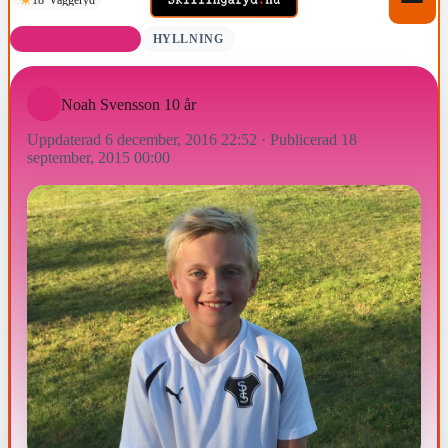
FÖDELSEDAGAR
HYLLNING
Noah Svensson 10 år
Uppdaterad 6 december, 2016 22:52
·
Publicerad 18
september, 2015 00:00