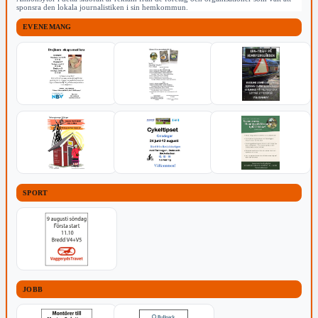
sponsra den lokala journalistiken i sin hemkommun.
EVENEMANG
SPORT
JOBB