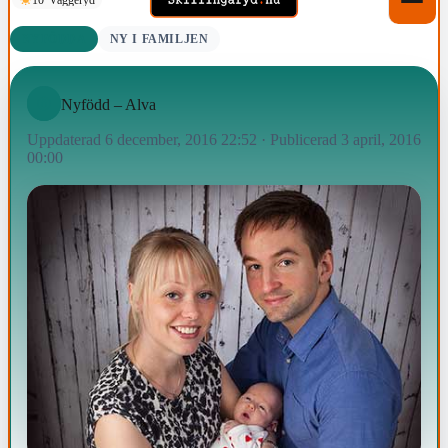
NYFÖDDA
NY I FAMILJEN
Nyfödd – Alva
Uppdaterad 6 december, 2016 22:52
·
Publicerad 3 april, 2016
00:00