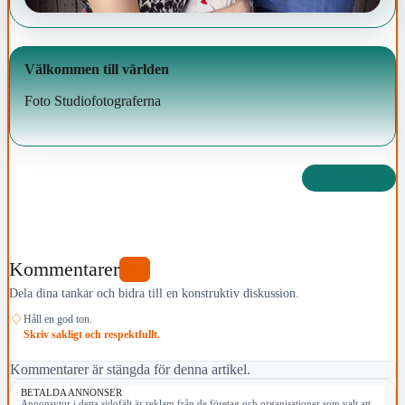
Välkommen till världen
Foto Studiofotograferna
Dela det här
Kommentarer
0
Dela dina tankar och bidra till en konstruktiv diskussion.
♢
Håll en god ton.
Skriv sakligt och respektfullt.
Kommentarer är stängda för denna artikel.
BETALDA ANNONSER
Annonsytor i detta sidofält är reklam från de företag och organisationer som valt att