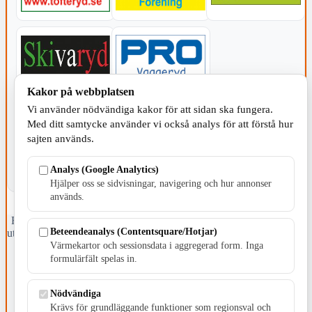
Kakor på webbplatsen
KOMMUNEN
Vi använder nödvändiga kakor för att sidan ska fungera.
Med ditt samtycke använder vi också analys för att förstå hur
sajten används.
Analys (Google Analytics)
Hjälper oss se sidvisningar, navigering och hur annonser
används.
Fristående webbtidningsföretag grundat 1991 som sedan 2002 ger
Beteendeanalys (Contentsquare/Hotjar)
ut tidningen Skillingaryd.nu och 2010 lanserades Värnamo.nu. Från
april 2026 omfattar Skillingaryd.nu tre kommuner: Gnosjö,
Värmekartor och sessionsdata i aggregerad form. Inga
Värnamo och Vaggeryds kommun.
formulärfält spelas in.
Kontakta oss
Nödvändiga
E-post: redaktionen@skillingaryd.nu
Postadress: Gisslaköp 1, 568 92 Skillingaryd
Krävs för grundläggande funktioner som regionsval och