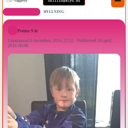
17°
Vaggeryd
FÖDELSEDAGAR
HYLLNING
Pontus 9 år
Uppdaterad 6 december, 2016 22:52
·
Publicerad 26 april,
2016 00:00