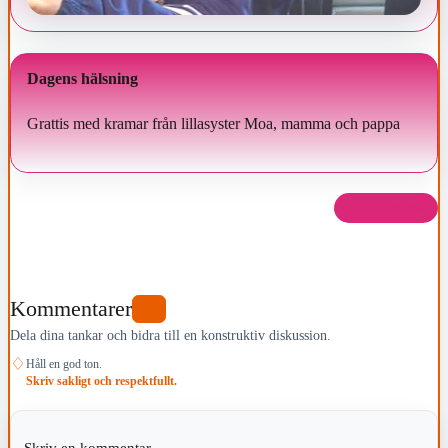
Dagens hälsning
Grattis med kramar från lillasyster Moa, mamma och pappa
Dela det här
Kommentarer
0
Dela dina tankar och bidra till en konstruktiv diskussion.
♢
Håll en god ton.
Skriv sakligt och respektfullt.
Skriv en kommentar