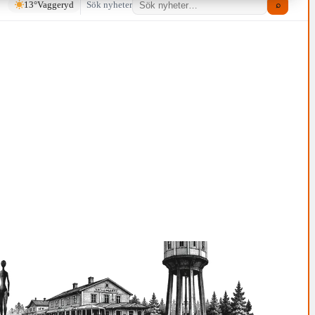
13°
Vaggeryd
Sök nyheter
⌕