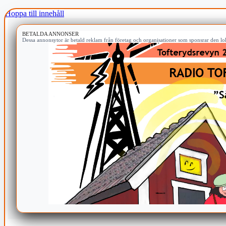
Hoppa till innehåll
BETALDA ANNONSER
Dessa annonsytor är betald reklam från företag och organisationer som sponsrar den lok