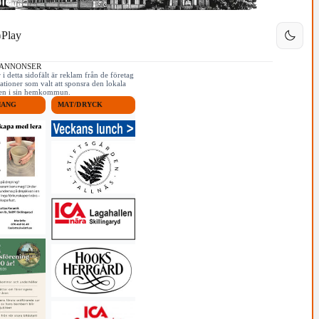
Play
 ANNONSER
i detta sidofält är reklam från de företag
ationer som valt att sponsra den lokala
iken i sin hemkommun.
MANG
MAT/DRYCK