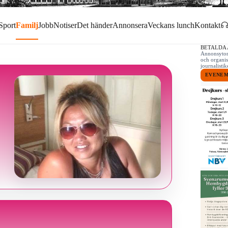
Sport
Familj
Jobb
Notiser
Det händer
Annonsera
Veckans lunch
Kontakt
BETALDA
Annonsytor 
och organis
journalist
EVENE