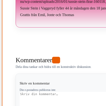
nu/wp-content/uploads/2016/01/sussie-stein-firar-160118
Sussie Stein i Vaggeryd fyller 44 år måndagen den 18 jan
Grattis från Emil, Jonte och Thomas
Kommentarer
0
Dela dina tankar och bidra till en konstruktiv diskussion.
Skriv en kommentar
Din e-postadress publiceras inte.
Kommentar