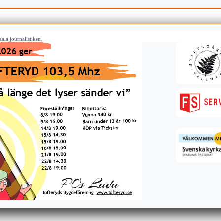
ala journalistiken.