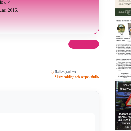
.jpg">
uari 2016.
Dela det här
♢
Håll en god ton.
Skriv sakligt och respektfullt.