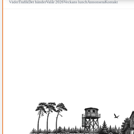
Väder
Trafik
Det händer
Valår 2026
Veckans lunch
Annonsera
Kontakt