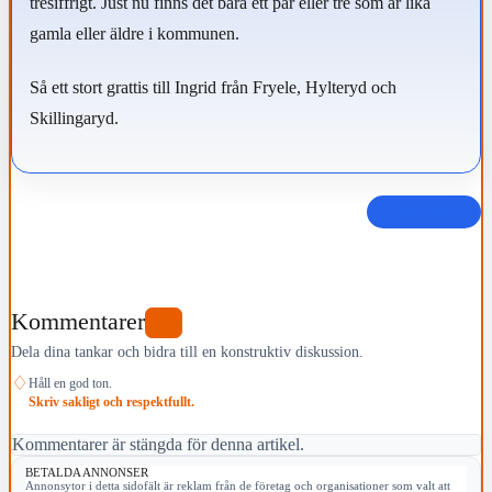
tresiffrigt. Just nu finns det bara ett par eller tre som är lika
gamla eller äldre i kommunen.
Så ett stort grattis till Ingrid från Fryele, Hylteryd och
Skillingaryd.
Dela det här
Kommentarer
0
Dela dina tankar och bidra till en konstruktiv diskussion.
♢
Håll en god ton.
Skriv sakligt och respektfullt.
Kommentarer är stängda för denna artikel.
BETALDA ANNONSER
Annonsytor i detta sidofält är reklam från de företag och organisationer som valt att