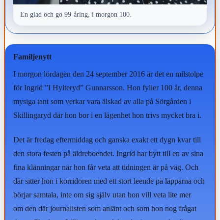
En glad och go 99-åring, i morgon 100.
Familjenytt
I morgon lördagen den 24 september 2016 är det en milstolpe
för Ingrid ”I Hylteryd” Gunnarsson. Hon fyller 100 år, denna
mysiga tant som verkar vara älskad av alla på Sörgården i
Skillingaryd där hon bor i en lägenhet hon trivs mycket bra i.
Det är fredag eftermiddag och ganska exakt ett dygn kvar till
den stora festen på äldreboendet. Ingrid har bytt till en av sina
fina klänningar när hon får veta att tidningen är på väg. Och
där sitter hon i korridoren med ett stort leende på läpparna och
börjar samtala, inte om sig själv utan hon vill veta lite mer
om den där journalisten som anlänt och som hon nog frågat