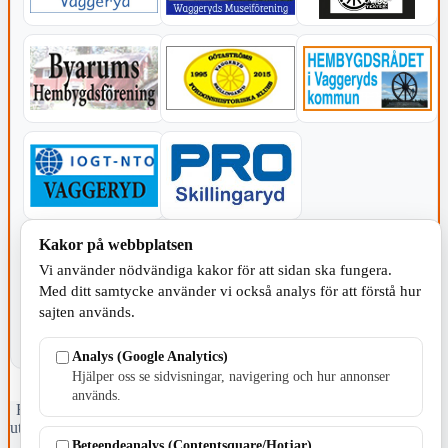
Kakor på webbplatsen
KOMMUNEN
Vi använder nödvändiga kakor för att sidan ska fungera.
Med ditt samtycke använder vi också analys för att förstå hur
sajten används.
Analys (Google Analytics)
Hjälper oss se sidvisningar, navigering och hur annonser
används.
Fristående webbtidningsföretag grundat 1991 som sedan 2002 ger
ut tidningen Skillingaryd.nu och 2010 lanserades Värnamo.nu. Från
Beteendeanalys (Contentsquare/Hotjar)
april 2026 omfattar Skillingaryd.nu tre kommuner: Gnosjö,