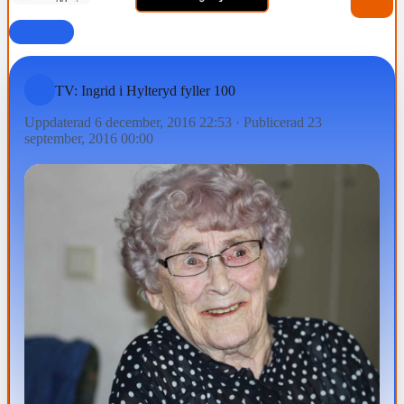
FAMILJ
TV: Ingrid i Hylteryd fyller 100
Uppdaterad 6 december, 2016 22:53
·
Publicerad 23
september, 2016 00:00