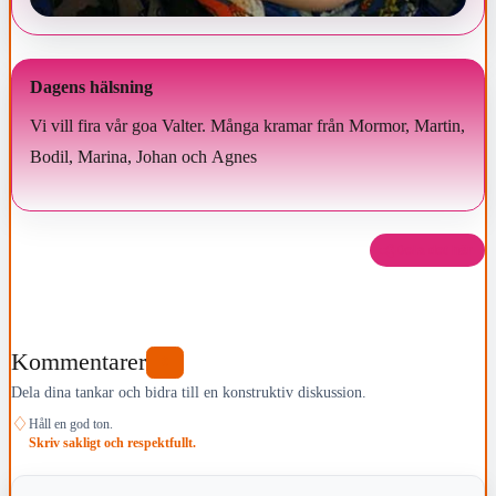
Dagens hälsning
Vi vill fira vår goa Valter. Många kramar från Mormor, Martin,
Bodil, Marina, Johan och Agnes
Dela det här
Kommentarer
0
Dela dina tankar och bidra till en konstruktiv diskussion.
♢
Håll en god ton.
Skriv sakligt och respektfullt.