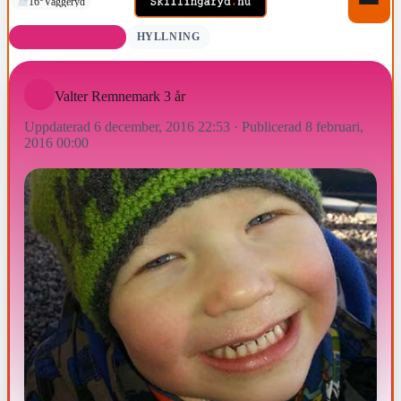
16°
Vaggeryd
FÖDELSEDAGAR
HYLLNING
Valter Remnemark 3 år
Uppdaterad 6 december, 2016 22:53
·
Publicerad 8 februari,
2016 00:00