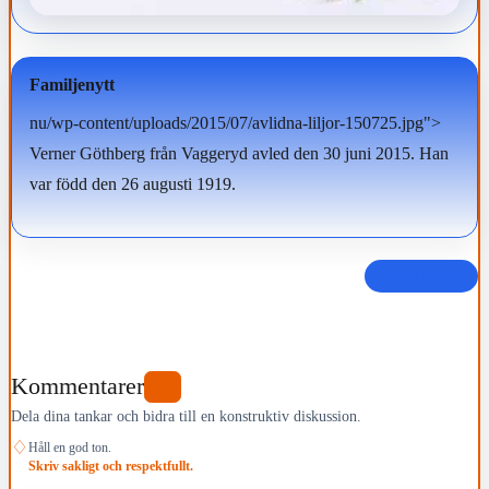
Familjenytt
nu/wp-content/uploads/2015/07/avlidna-liljor-150725.jpg">
Verner Göthberg från Vaggeryd avled den 30 juni 2015. Han
var född den 26 augusti 1919.
Dela det här
Kommentarer
0
Dela dina tankar och bidra till en konstruktiv diskussion.
♢
Håll en god ton.
Skriv sakligt och respektfullt.