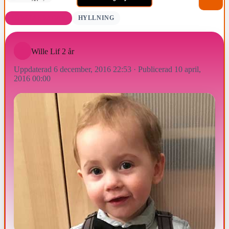
FÖDELSEDAGAR
HYLLNING
Wille Lif 2 år
Uppdaterad 6 december, 2016 22:53
·
Publicerad 10 april,
2016 00:00