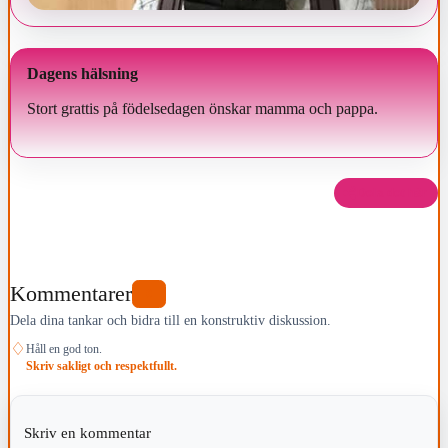
Dagens hälsning
Stort grattis på födelsedagen önskar mamma och pappa.
Dela det här
Kommentarer
0
Dela dina tankar och bidra till en konstruktiv diskussion.
♢
Håll en god ton.
Skriv sakligt och respektfullt.
Skriv en kommentar