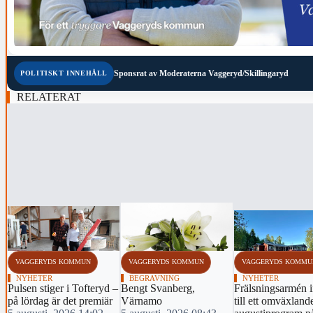
Sponsrat av
Moderaterna Vaggeryd/Skillingaryd
POLITISKT INNEHÅLL
RELATERAT
‹
VAGGERYDS KOMMUN
VAGGERYDS KOMMUN
VAGGERYDS KOMMU
NYHETER
BEGRAVNING
NYHETER
Pulsen stiger i Tofteryd –
Bengt Svanberg,
Frälsningsarmén 
på lördag är det premiär
Värnamo
till ett omväxland