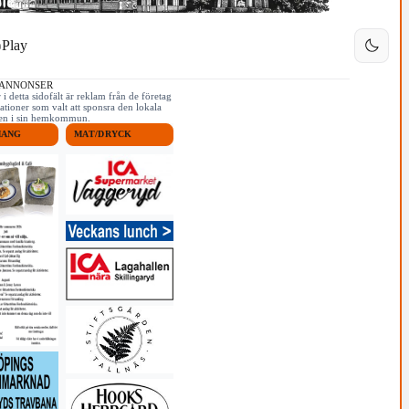
Play
 ANNONSER
i detta sidofält är reklam från de företag
ationer som valt att sponsra den lokala
iken i sin hemkommun.
MANG
MAT/DRYCK