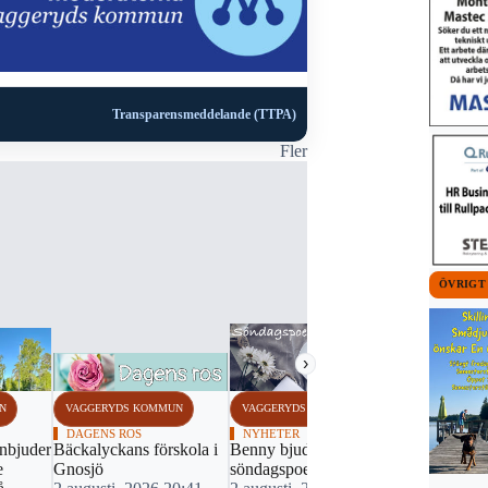
Transparensmeddelande (TTPA)
Fler
ÖVRIGT
›
N
VAGGERYDS KOMMUN
VAGGERYDS KOMMUN
VAGGERYDS
DAGENS ROS
NYHETER
NYHETER
inbjuder
Bäckalyckans förskola i
Benny bjuder på
Bearbetar 
e
Gnosjö
söndagspoesi
nya punklåt