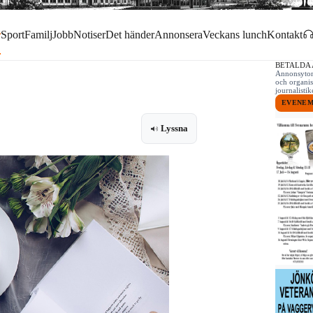
r
Sport
Familj
Jobb
Notiser
Det händer
Annonsera
Veckans lunch
Kontakt
BETALDA
Annonsytor 
och organis
journalist
EVENE
Lyssna