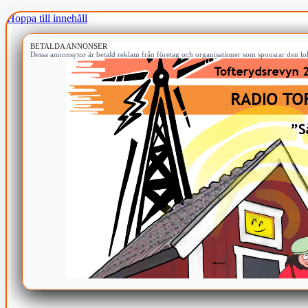
Hoppa till innehåll
BETALDA ANNONSER
Dessa annonsytor är betald reklam från företag och organisationer som sponsrar den lok