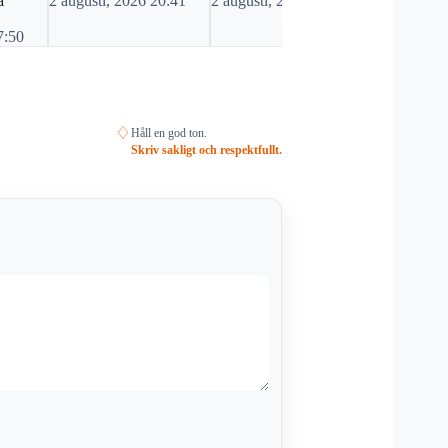
å
2 augusti, 2026 20:41
2 augusti, 2026 06:10
1 augusti, 
7:50
♢
Håll en god ton.
Skriv sakligt och respektfullt.