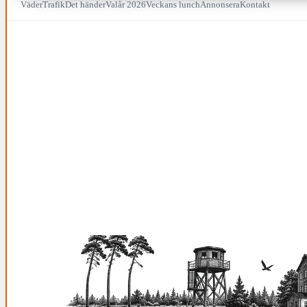
Väder
Trafik
Det händer
Valår 2026
Veckans lunch
Annonsera
Kontakt