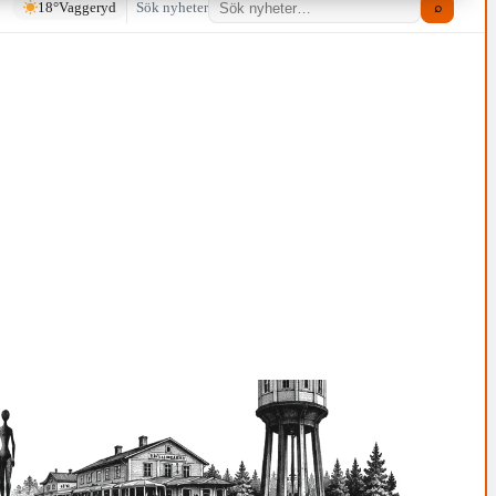
18°
Vaggeryd
Sök nyheter
⌕