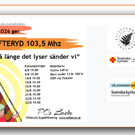
ala journalistiken.