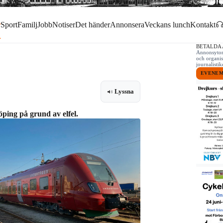
r
Sport
Familj
Jobb
Notiser
Det händer
Annonsera
Veckans lunch
Kontakt
BETALDA
Annonsytor 
och organis
journalist
EVENE
Lyssna
ping på grund av elfel.