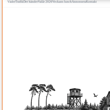
Väder
Trafik
Det händer
Valår 2026
Veckans lunch
Annonsera
Kontakt