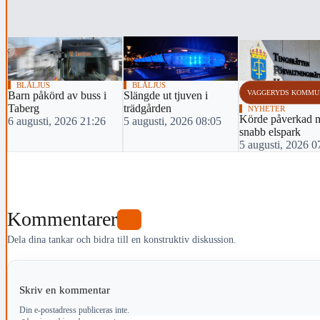
‹
BLÅLJUS
BLÅLJUS
VAGGERYDS KOMMU
Barn påkörd av buss i
Slängde ut tjuven i
Taberg
trädgården
NYHETER
Körde påverkad 
6 augusti, 2026 21:26
5 augusti, 2026 08:05
snabb elspark
5 augusti, 2026 0
Kommentarer
0
Dela dina tankar och bidra till en konstruktiv diskussion.
Skriv en kommentar
Din e-postadress publiceras inte.