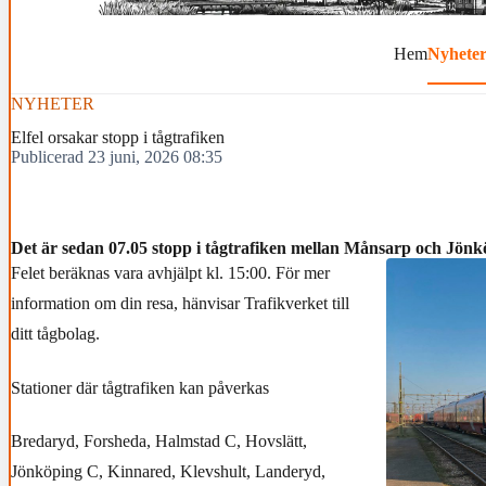
Hem
Nyhete
NYHETER
Elfel orsakar stopp i tågtrafiken
Publicerad 23 juni, 2026 08:35
Det är sedan 07.05 stopp i tågtrafiken mellan Månsarp och Jönkö
Felet beräknas vara avhjälpt kl. 15:00. För mer
information om din resa, hänvisar Trafikverket till
ditt tågbolag.
Stationer där tågtrafiken kan påverkas
Bredaryd, Forsheda, Halmstad C, Hovslätt,
Jönköping C, Kinnared, Klevshult, Landeryd,