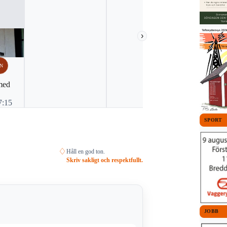
›
N
VAGGERYDS
NYHETER
med
Ko orsakad
strömavbrot
7:15
3 augusti, 
SPORT
♢
Håll en god ton.
Skriv sakligt och respektfullt.
JOBB