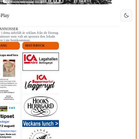
Play
 ANNONSER
i detta sidofält är reklam från de företag
ationer som valt att sponsra den lokala
iken i sin hemkommun.
MANG
MAT/DRYCK