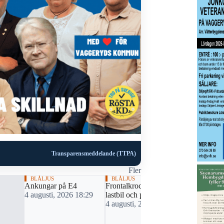
Transparensmeddelande (TTPA)
Fler
BLÅLJUS
BLÅLJUS
Ankungar på E4
Frontalkrock mellan
4 augusti, 2026 18:29
lastbil och personbil
4 augusti, 2026 09:20