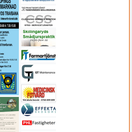
BLÅLJUS
Dubbla trafikolyckor på
riksväg 26 utanför
Jönköping
1 augusti, 2026 14:11