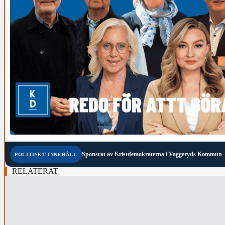
Sponsrat av
Kristdemokraterna i Vaggeryds Kommun
POLITISKT INNEHÅLL
RELATERAT