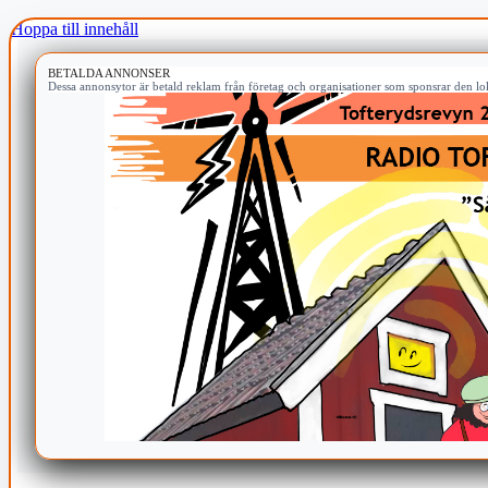
Hoppa till innehåll
BETALDA ANNONSER
Dessa annonsytor är betald reklam från företag och organisationer som sponsrar den lok