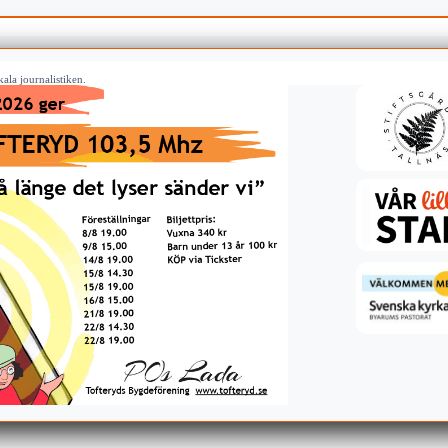
ala journalistiken.