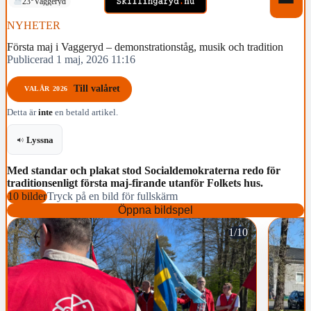
23°
Vaggeryd
NYHETER
Första maj i Vaggeryd – demonstrationståg, musik och tradition
Publicerad 1 maj, 2026 11:16
Till valåret
VALÅR 2026
Detta är
inte
en betald artikel.
Lyssna
Med
standar och plakat
stod Socialdemokraterna redo för
traditionsenligt första maj-firande utanför Folkets hus.
10 bilder
Tryck på en bild för fullskärm
Öppna bildspel
1/10