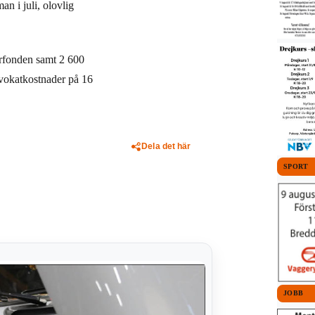
n i juli, olovlig
ferfonden samt 2 600
dvokatkostnader på 16
Dela det här
SPORT
JOBB