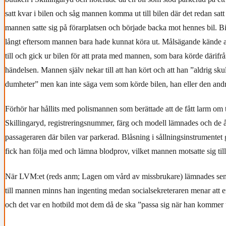
satt kvar i bilen och såg mannen komma ut till bilen där det redan sat
mannen satte sig på förarplatsen och började backa mot hennes bil. B
långt eftersom mannen bara hade kunnat köra ut. Målsägande kände a
till och gick ur bilen för att prata med mannen, som bara körde därif
händelsen. Mannen själv nekar till att han kört och att han ”aldrig sku
dumheter” men kan inte säga vem som körde bilen, han eller den andr
Förhör har hållits med polismannen som berättade att de fått larm om t
Skillingaryd, registreringsnummer, färg och modell lämnades och de å
passageraren där bilen var parkerad. Blåsning i sållningsinstrumentet 
fick han följa med och lämna blodprov, vilket mannen motsatte sig till
När LVM:et (reds anm; Lagen om vård av missbrukare) lämnades se
till mannen minns han ingenting medan socialsekreteraren menar att en
och det var en hotbild mot dem då de ska ”passa sig när han kommer 