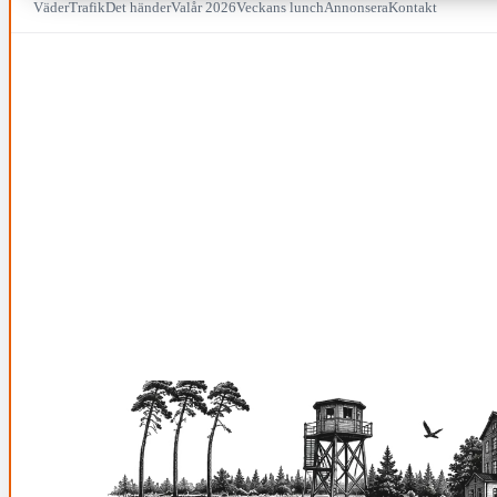
Väder
Trafik
Det händer
Valår 2026
Veckans lunch
Annonsera
Kontakt