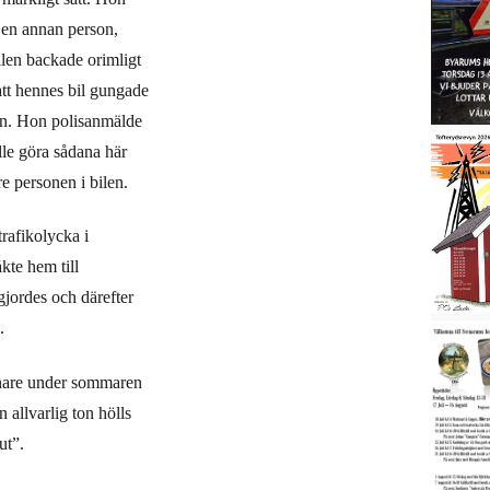
t en annan person,
ilen backade orimligt
tt hennes bil gungade
rån. Hon polisanmälde
lle göra sådana här
e personen i bilen.
rafikolycka i
kte hem till
gjordes och därefter
.
nare under sommaren
 allvarlig ton hölls
ut”.