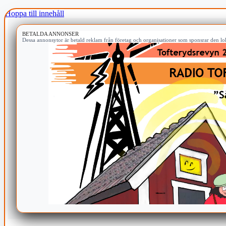
Hoppa till innehåll
BETALDA ANNONSER
Dessa annonsytor är betald reklam från företag och organisationer som sponsrar den lok