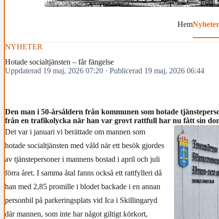
Hem
Nyhete
NYHETER
Hotade socialtjänsten – får fängelse
Uppdaterad 19 maj, 2026 07:20
·
Publicerad 19 maj, 2026 06:44
Den man i 50-årsåldern från kommunen som hotade tjänsteperso
från en trafikolycka när han var grovt rattfull har nu fått sin do
Det var i januari vi berättade om mannen som
hotade socialtjänsten med våld när ett besök gjordes
av tjänstepersoner i mannens bostad i april och juli
förra året. I samma åtal fanns också ett rattfylleri då
han med 2,85 promille i blodet backade i en annan
personbil på parkeringsplats vid Ica i Skillingaryd
där mannen, som inte har något giltigt körkort,