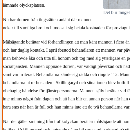
lämnade olycksplatsen.
Det blir fänge
Nu har domen från tingsrätten anlänt där mannen
nekar till samtliga brott och motsatt sig betala kostnaden för provtagn
Målsägande berättar vid förhandlingen att man känt mannen i flera år,
och har daglig kontakt. I april förstod behandlaren att mannen var på
man behövde åka och titta till honom och tog med sig ytterligare en p
socialtjänsten. Mannen öppnade dörren, var väldigt påverkad och had
samt var irriterad. Behandlarna kände sig rädda och ringde 112. Mann
behandlarna ut ur bostaden i Skillingaryd och situationen blev hotfull
obehaglig händelse för tjänstepersonerna. Mannen själv berättar vid f
inte minns något från dagen och att han blir en annan person när han d
bara sms när han är full och han minns inte att de två behandlarna v
När det gäller smitning från trafikolyckan berättar målsägande att hon
butiken i Skillingaryd och noterade då en bil som stod parkerad på ett