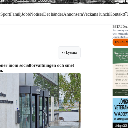
r
Sport
Familj
Jobb
Notiser
Det händer
Annonsera
Veckans lunch
Kontakt
BETALDA
Annonsytor 
och organis
journalist
EVENE
Lyssna
ner inom socialförvaltningen och smet
m.