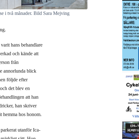
lse i två månader. Bild Sara Mejving
ing.
 varit hans behandlare
verkad och kände att
erson från
e annorlunda blick
en följde efter
 och det blev en
örhandlingen att han
ricker, han skriver
arit hemma hos honom.
 parkerat utanför Ica-
 märkligt sätt. Hon