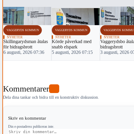
‹
VAGGERYDS KOMMUN
VAGGERYDS KOMMUN
VAGGERYDS KOMMU
NYHETER
NYHETER
NYHETER
Skillingarydsman åtalas
Körde påverkad med
Vaggerydsbo åtala
för bidragsbrott
snabb elspark
bidragsbrott
6 augusti, 2026 07:36
5 augusti, 2026 07:15
3 augusti, 2026 0
Kommentarer
0
Dela dina tankar och bidra till en konstruktiv diskussion.
Skriv en kommentar
Din e-postadress publiceras inte.
Kommentar