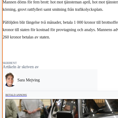
Mannen döms för fem brott: hot mot tjänsteman april, hot mot tjänstema
körning, grovt rattfylleri samt smitning från trafikolycksplats.
Påföljden blir fängelse två månader, betala 1 000 kronor till brottsof
kronor till staten för kostnad för provtagning och analys. Mannens a
260 kronor betalas av staten.
SKRIBENT
Artikeln är skriven av
Sara Mejving
BETALD ANNONS