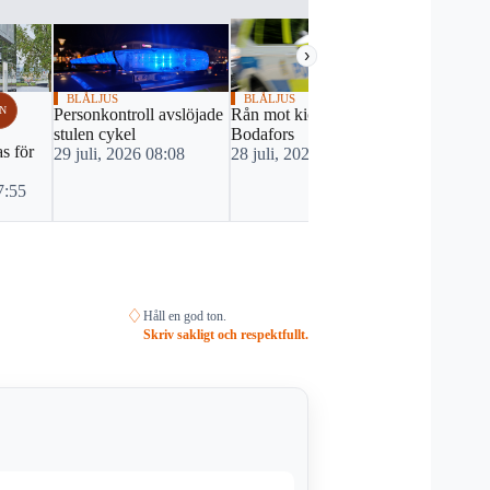
›
BLÅLJUS
BLÅLJUS
BLÅLJUS
N
Personkontroll avslöjade
Rån mot kiosk i
Bilist misst
stulen cykel
Bodafors
vårdslöshet 
s för
29 juli, 2026 08:08
28 juli, 2026 17:30
drograttfylle
vinglig färd
7:55
27 juli, 20
♢
Håll en god ton.
Skriv sakligt och respektfullt.