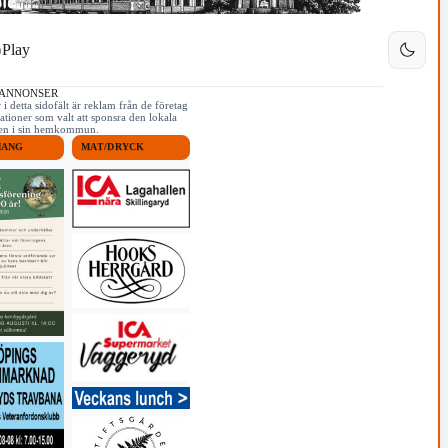
Play
 ANNONSER
i detta sidofält är reklam från de företag
ationer som valt att sponsra den lokala
iken i sin hemkommun.
MANG
MAT/DRYCK