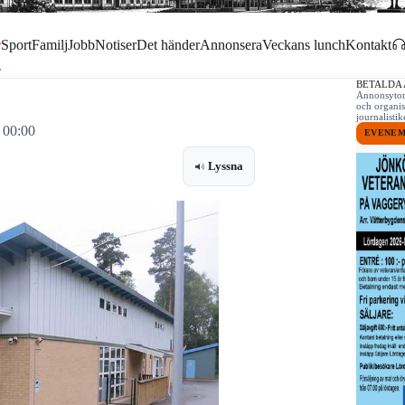
r
Sport
Familj
Jobb
Notiser
Det händer
Annonsera
Veckans lunch
Kontakt
BETALDA
Annonsytor 
och organis
journalist
 00:00
EVENE
Lyssna