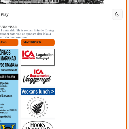
Play
 ANNONSER
i detta sidofält är reklam från de företag
ationer som valt att sponsra den lokala
iken i sin hemkommun.
MANG
MAT/DRYCK