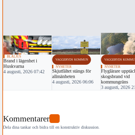
‹
BLÅLJUS
VAGGERYDS KOMMUN
VAGGERYDS KOMMU
Brand i lägenhet i
Huskvarna
NYHETER
NYHETER
Skjutfältet stängs för
Flyglärare upptäc
4 augusti, 2026 07:42
allmänheten
skogsbrand vid
4 augusti, 2026 06:06
kommungräns
3 augusti, 2026 2
Kommentarer
0
Dela dina tankar och bidra till en konstruktiv diskussion.