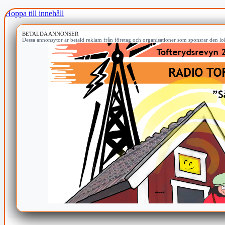
Hoppa till innehåll
BETALDA ANNONSER
Dessa annonsytor är betald reklam från företag och organisationer som sponsrar den lok