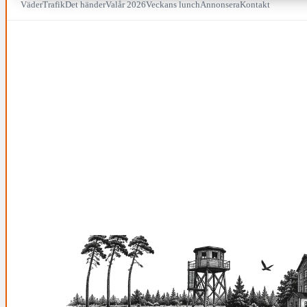
Väder
Trafik
Det händer
Valår 2026
Veckans lunch
Annonsera
Kontakt