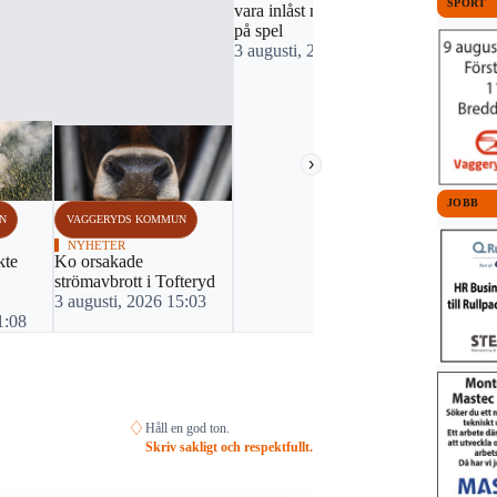
SPORT
vara inlåst när livet står
på spel
3 augusti, 2026 07:18
›
JOBB
N
VAGGERYDS KOMMUN
VAGGERYDS
NYHETER
NYHETER
kte
Ko orsakade
Incident st
strömavbrott i Tofteryd
tågtrafiken
3 augusti, 2026 15:03
31 juli, 20
1:08
♢
Håll en god ton.
Skriv sakligt och respektfullt.