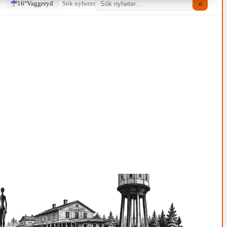
16°
Vaggeryd
Sök nyheter
⌕