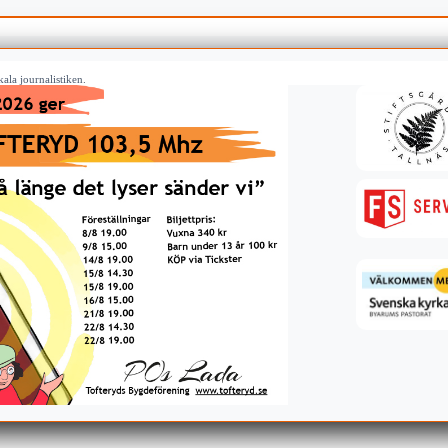
ala journalistiken.