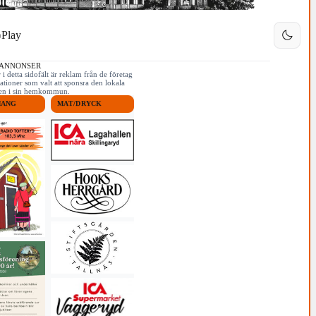
Play
 ANNONSER
i detta sidofält är reklam från de företag
ationer som valt att sponsra den lokala
iken i sin hemkommun.
MANG
MAT/DRYCK