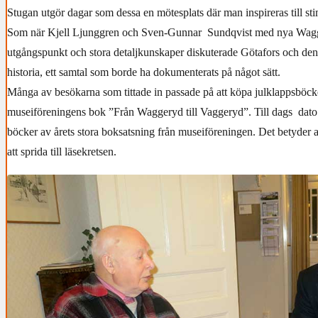
Stugan utgör dagar som dessa en mötesplats där man inspireras till st
Som när Kjell Ljunggren och Sven-Gunnar Sundqvist med nya Wa
utgångspunkt och stora detaljkunskaper diskuterade Götafors och den
historia, ett samtal som borde ha dokumenterats på något sätt.
Många av besökarna som tittade in passade på att köpa julklappsböcke
museiföreningens bok ”Från Waggeryd till Vaggeryd”. Till dags dato
böcker av årets stora boksatsning från museiföreningen. Det betyder a
att sprida till läsekretsen.