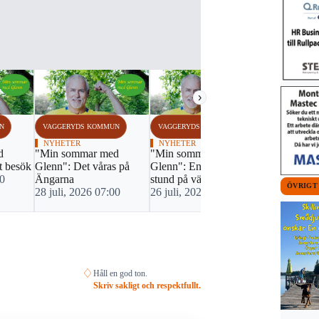
›
N
VAGGERYDS KOMMUN
VAGGERYDS KOMMUN
VAGGERYDS
NYHETER
NYHETER
BOXNING
d
"Min sommar med
"Min sommar med
Vaggerydsb
st besök
Glenn": Det våras på
Glenn": En matnyttig
landslagsu
00
Ängarna
stund på värdshuset
23 juli, 20
ÖVRIGT
28 juli, 2026 07:00
26 juli, 2026 07:00
♢
Håll en god ton.
Skriv sakligt och respektfullt.