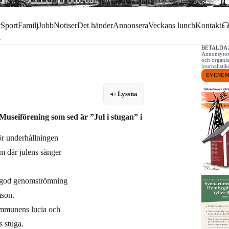
r
Sport
Familj
Jobb
Notiser
Det händer
Annonsera
Veckans lunch
Kontakt
BETALDA
Annonsytor 
och organis
journalist
EVENE
Lyssna
seiförening som sed är ”Jul i stugan” i
ör underhållningen
m där julens sånger
n god genomströmning
mson.
kommunens lucia och
s stuga.