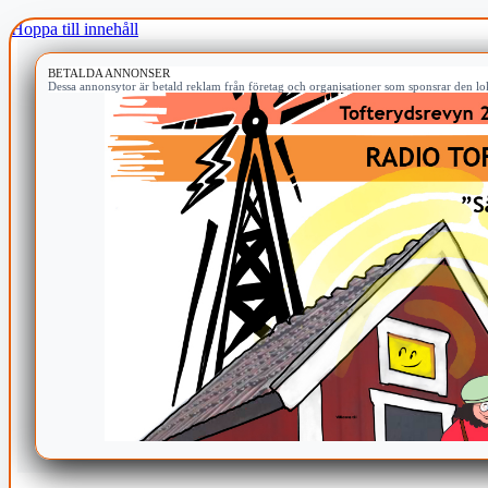
Hoppa till innehåll
BETALDA ANNONSER
Dessa annonsytor är betald reklam från företag och organisationer som sponsrar den lok