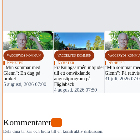
‹
VAGGERYDS KOMMUN
VAGGERYDS KOMMUN
VAGGERYDS KOMMU
NYHETER
NYHETER
NYHETER
"Min sommar med
Frälsningsarmén inbjuder
"Min sommar me
Glenn": En dag på
till ett omväxlande
Glenn": På rättvi
bruket
augustiprogram på
31 juli, 2026 07:
5 augusti, 2026 07:00
Fåglabäck
4 augusti, 2026 07:50
Kommentarer
0
Dela dina tankar och bidra till en konstruktiv diskussion.