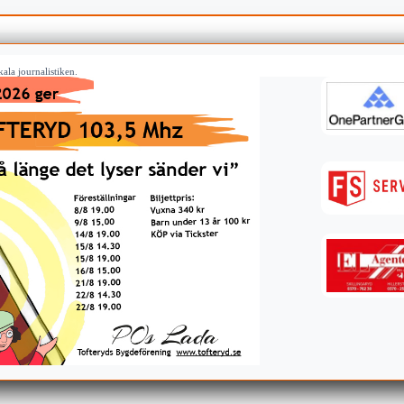
ala journalistiken.