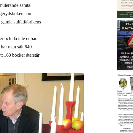
imulerande samtal.
ggerydsboken som
 gamla sulfatfabrikens
r och då inte enbart
 har man sålt 640
tt 160 böcker återstår