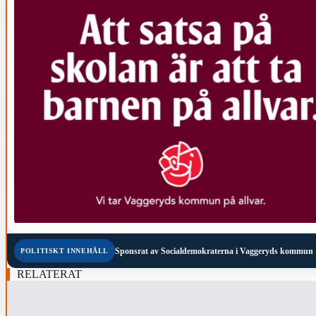
Sponsrat av
Socialdemokraterna i Vaggeryds kommun
POLITISKT INNEHÅLL
RELATERAT