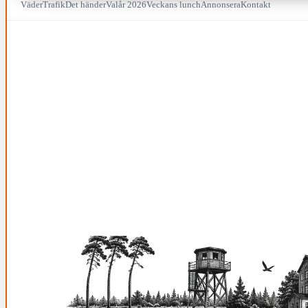
Väder
Trafik
Det händer
Valår 2026
Veckans lunch
Annonsera
Kontakt