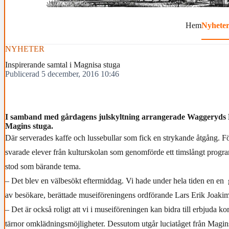
Hem
Nyhete
NYHETER
Inspirerande samtal i Magnisa stuga
Publicerad 5 december, 2016 10:46
I samband med gårdagens julskyltning arrangerade Waggeryds Mu
Magins stuga.
Där serverades kaffe och lussebullar som fick en strykande åtgång. F
svarade elever från kulturskolan som genomförde ett timslångt progra
stod som bärande tema.
– Det blev en välbesökt eftermiddag. Vi hade under hela tiden en e
av besökare, berättade museiföreningens ordförande Lars Erik Joaki
– Det är också roligt att vi i museiföreningen kan bidra till erbjuda 
tärnor omklädningsmöjligheter. Dessutom utgår luciatåget från Magin