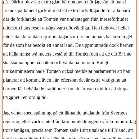
på. Därför blev jag extra glad häromdagen när jag såg att man i
Irlands parlament gick ut med ett extra förtydligande för alla barn
där de förklarade att Tomten var undantagen från inreseförbudet
eftersom hans resor ansågs vara nödvändiga. Han behöver heller
inte sitta i karantän i fjorton dagar som Irland annars har som regel
för de som har besökt ett annat land. De uppmuntrade dock barnen
att hålla minst två meters avstånd till Tomten och att de därför inte
ska stanna uppe på natten och vänta på honom. Enligt
utrikesministern hade Tomten också meddelat parlamentet att han
planerar att komma även i år, eftersom det är extra viktigt nu att
barnen får behålla de traditioner som de är vana vid för att skapa
trygghet i en orolig tid.
Jag väntar med spänning på ett liknande uttalande från Sveriges
regering, eller varför inte från kommunledningen i vår kommun. Jag
tror nämligen, precis som Tomten sade i sitt uttalande till Irland, att
det är extra viktigt i år att försöka göra så mycket som möjligt som