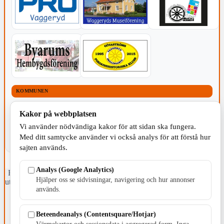
KOMMUNEN
Kakor på webbplatsen
Vi använder nödvändiga kakor för att sidan ska fungera.
Med ditt samtycke använder vi också analys för att förstå hur
sajten används.
Analys (Google Analytics)
Fristående webbtidningsföretag grundat 1991 som sedan 2002 ger
Hjälper oss se sidvisningar, navigering och hur annonser
ut tidningen Skillingaryd.nu och 2010 lanserades Värnamo.nu. Från
används.
april 2026 omfattar Skillingaryd.nu tre kommuner: Gnosjö,
Värnamo och Vaggeryds kommun.
Beteendeanalys (Contentsquare/Hotjar)
Kontakta oss