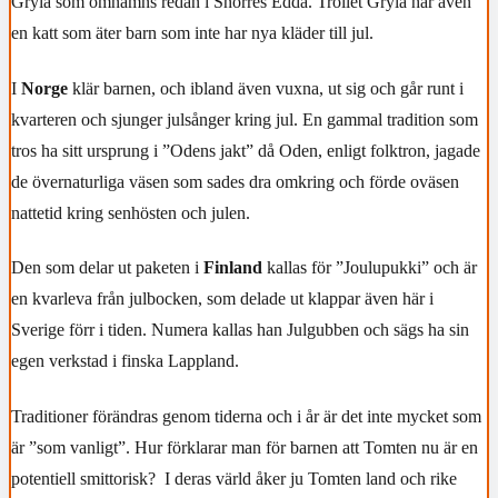
Gryla som omnämns redan i Snorres Edda. Trollet Gryla har även
en katt som äter barn som inte har nya kläder till jul.
I
Norge
klär barnen, och ibland även vuxna, ut sig och går runt i
kvarteren och sjunger julsånger kring jul. En gammal tradition som
tros ha sitt ursprung i ”Odens jakt” då Oden, enligt folktron, jagade
de övernaturliga väsen som sades dra omkring och förde oväsen
nattetid kring senhösten och julen.
Den som delar ut paketen i
Finland
kallas för ”Joulupukki” och är
en kvarleva från julbocken, som delade ut klappar även här i
Sverige förr i tiden. Numera kallas han Julgubben och sägs ha sin
egen verkstad i finska Lappland.
Traditioner förändras genom tiderna och i år är det inte mycket som
är ”som vanligt”. Hur förklarar man för barnen att Tomten nu är en
potentiell smittorisk?
I deras värld åker ju Tomten land och rike