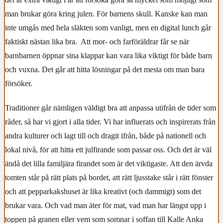
man brukar göra kring julen. För barnens skull. Kanske kan man
inte umgås med hela släkten som vanligt, men en digital lunch går
faktiskt nästan lika bra.
Att mor- och farföräldrar får se när
barnbarnen öppnar sina klappar kan vara lika viktigt för både barn
och vuxna. Det går att hitta lösningar på det mesta om man bara
försöker.
Traditioner går nämligen väldigt bra att anpassa utifrån de tider som
råder, så har vi gjort i alla tider. Vi har influerats och inspirerats från
andra kulturer och lagt till och dragit ifrån, både på nationell och
lokal nivå, för att hitta ett julfirande som passar oss. Och det är väl
ändå det lilla familjära firandet som är det viktigaste. Att den ärvda
tomten står på rätt plats på bordet, att rätt ljusstake står i rätt fönster
och att pepparkakshuset är lika kreativt (och dammigt) som det
brukar vara. Och vad man äter för mat, vad man har längst upp i
toppen på granen eller vem som somnar i soffan till Kalle Anka