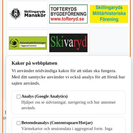
Kakor på webbplatsen
KOMMUNEN
Vi använder nödvändiga kakor för att sidan ska fungera.
Med ditt samtycke använder vi också analys för att förstå hur
sajten används.
Analys (Google Analytics)
Hjälper oss se sidvisningar, navigering och hur annonser
används.
Fristående webbtidningsföretag grundat 1991 som sedan 2002 ger
ut tidningen Skillingaryd.nu och 2010 lanserades Värnamo.nu. Från
Beteendeanalys (Contentsquare/Hotjar)
april 2026 omfattar Skillingaryd.nu tre kommuner: Gnosjö,
Värnamo och Vaggeryds kommun.
Värmekartor och sessionsdata i aggregerad form. Inga