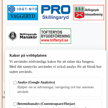
KOMMUNEN
Kakor på webbplatsen
Vi använder nödvändiga kakor för att sidan ska fungera.
Med ditt samtycke använder vi också analys för att förstå hur
sajten används.
Analys (Google Analytics)
Hjälper oss se sidvisningar, navigering och hur annonser
används.
Fristående webbtidningsföretag grundat 1991 som sedan 2002 ger
ut tidningen Skillingaryd.nu och 2010 lanserades Värnamo.nu. Från
april 2026 omfattar Skillingaryd.nu tre kommuner: Gnosjö,
Beteendeanalys (Contentsquare/Hotjar)
Värnamo och Vaggeryds kommun.