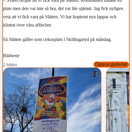
– Svaret dröjde att vi fick vara på Slätten. Kommunen hittade en
plats men den var inte så bra, det var lite ojämnt. Jag fick nyligen
veta att vi fick vara på Slätten. Vi har kopierat nya lappar och
klistrat över våra affischer.
Så Slätten gäller som cirkusplats i Skillingaryd på måndag.
Bildserie
Öppna galleriet
2 bilder
1/2