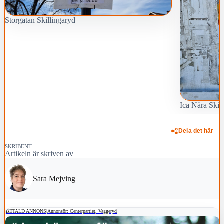
Storgatan Skillingaryd
Ica Nära Skil
Dela det här
SKRIBENT
Artikeln är skriven av
Sara Mejving
BETALD ANNONS
|
Annonsör: Centerpartiet, Vaggeryd