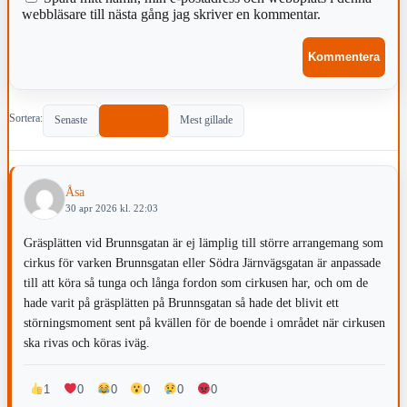
webbläsare till nästa gång jag skriver en kommentar.
Sortera:
Senaste
Populärast
Mest gillade
Åsa
30 apr 2026 kl. 22:03
Gräsplätten vid Brunnsgatan är ej lämplig till större arrangemang som
cirkus för varken Brunnsgatan eller Södra Järnvägsgatan är anpassade
till att köra så tunga och långa fordon som cirkusen har, och om de
hade varit på gräsplätten på Brunnsgatan så hade det blivit ett
störningsmoment sent på kvällen för de boende i området när cirkusen
ska rivas och köras iväg.
1
0
0
0
0
0