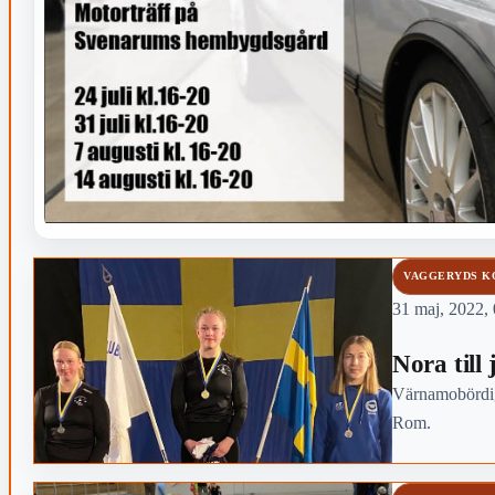
VAGGERYDS 
31 maj, 2022,
Nora till
Värnamobördiga
Rom.