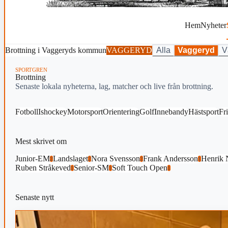
Hem
Nyheter
Brottning i Vaggeryds kommun
VAGGERYD
Alla
Vaggeryd
V
SPORTGREN
Brottning
Senaste lokala nyheterna, lag, matcher och live från brottning.
Fotboll
Ishockey
Motorsport
Orientering
Golf
Innebandy
Hästsport
Fri
Mest skrivet om
Junior-EM
Landslaget
Nora Svensson
Frank Andersson
Henrik 
2
2
2
1
Ruben Stråkeved
Senior-SM
Soft Touch Open
1
1
1
Senaste nytt