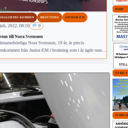
JOBB
VAGGERYDS KOMMUN
BROTTNING
#JUNIOR-EM
juli, 2022, 08:10
0
rons till Nora Svensson
ärnamobördiga Nora Svensson, 19 år, är precis
emkommen från Junior-EM i brottning som i år ägde rum i
m i Italien.
ÖVRIGT
STARTS