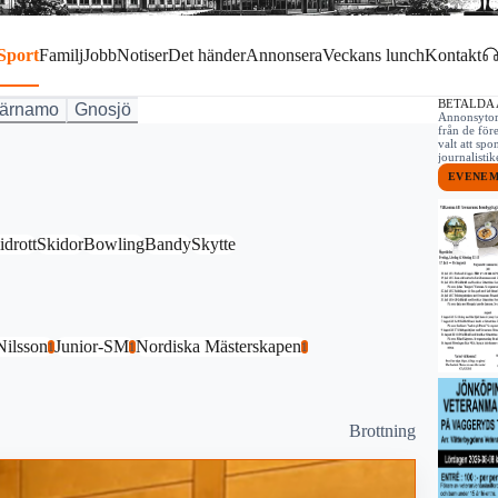
Sport
Familj
Jobb
Notiser
Det händer
Annonsera
Veckans lunch
Kontakt
BETALDA
ärnamo
Gnosjö
Annonsytor 
från de för
valt att spo
journalist
EVENE
idrott
Skidor
Bowling
Bandy
Skytte
Nilsson
Junior-SM
Nordiska Mästerskapen
1
1
1
Brottning