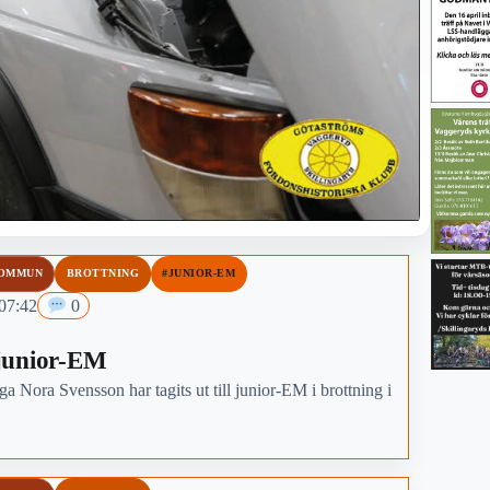
KOMMUN
BROTTNING
#JUNIOR-EM
 07:42
0
 junior-EM
 Nora Svensson har tagits ut till junior-EM i brottning i