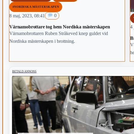
#NORDISKA MÄSTERSKAPEN
8 maj, 2023, 08:41
0
Värnamobrottare tog hem Nordiska mästerskapen
4 
Värnamobrottaren Ruben Stråkeved knep guldet vid
B
Nordiska mästerskapen i brottning.
V
h
Ro
BETALD ANNONS