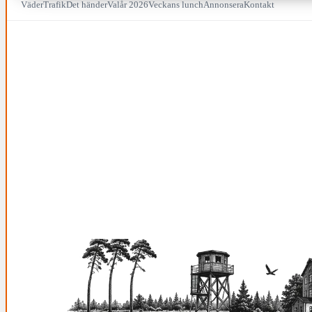
Väder
Trafik
Det händer
Valår 2026
Veckans lunch
Annonsera
Kontakt