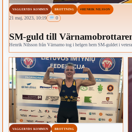
VAGGERYDS KOMMUN
BROTTNING
#HENRIK NILSSON
21 maj, 2023, 10:19
0
SM-guld till Värnamobrottare
Henrik Nilsson från Värnamo tog i helgen hem SM-guldet i vetera
VAGGERYDS KOMMUN
BROTTNING