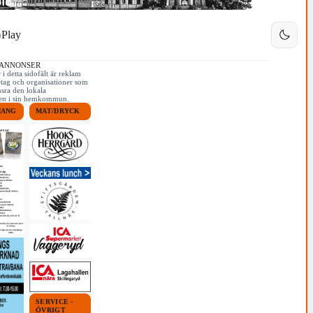
Play
 ANNONSER
i detta sidofält är reklam
etag och organisationer som
nsra den lokala
iken i sin hemkommun.
MANG
MAT/DRYCK
SERVICE -
ÖVRIGT