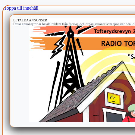
Hoppa till innehåll
BETALDA ANNONSER
Dessa annonsytor är betald reklam från företag och organisationer som sponsrar den lok