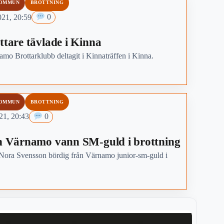
KOMMUN
BROTTNING
021, 20:59
0
tare tävlade i Kinna
amo Brottarklubb deltagit i Kinnaträffen i Kinna.
KOMMUN
BROTTNING
21, 20:43
0
n Värnamo vann SM-guld i brottning
 Nora Svensson bördig från Värnamo junior-sm-guld i