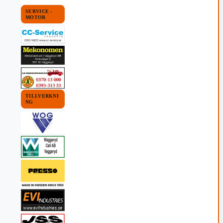
SERVICE -
MOTOR
TILLVERKNI
NG