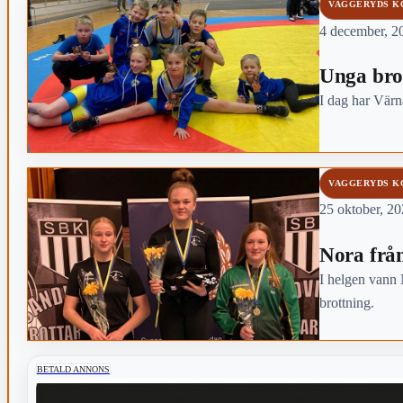
VAGGERYDS 
4 december, 2
Unga brot
I dag har Värn
VAGGERYDS 
25 oktober, 20
Nora frå
I helgen vann
brottning.
BETALD ANNONS