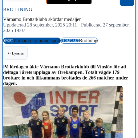
BROTTNING
Värnamo Brottarklubb skördar medaljer
Uppdaterad 28 september, 2025 20:11
·
Publicerad 27 september,
2025 19:07
Värnamo kommun sport
Brottning
SPORT
SPORTGREN
Lyssna
På lördagen åkte Värnamo Brottarklubb till Vinslöv för att
deltaga i årets upplaga av Orekampen. Totalt vägde 179
brottare in och tillsammans brottades de 266 matcher under
dagen.