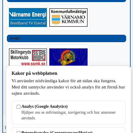
SPORT
Kakor på webbplatsen
TILLVERKNING
Vi använder nödvändiga kakor för att sidan ska fungera.
Med ditt samtycke använder vi också analys för att förstå hur
sajten används.
Analys (Google Analytics)
Hjälper oss se sidvisningar, navigering och hur annonser
används.
Fristående webbtidningsföretag grundat 1991 som sedan 2002 ger
ut tidningen Skillingaryd.nu och 2010 lanserades Värnamo.nu. Från
Beteendeanalys (Contentsquare/Hotjar)