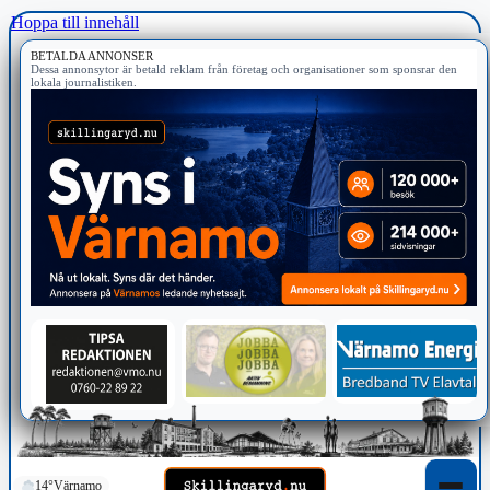
Hoppa till innehåll
BETALDA ANNONSER
Dessa annonsytor är betald reklam från företag och organisationer som sponsrar den
lokala journalistiken.
14°
Värnamo