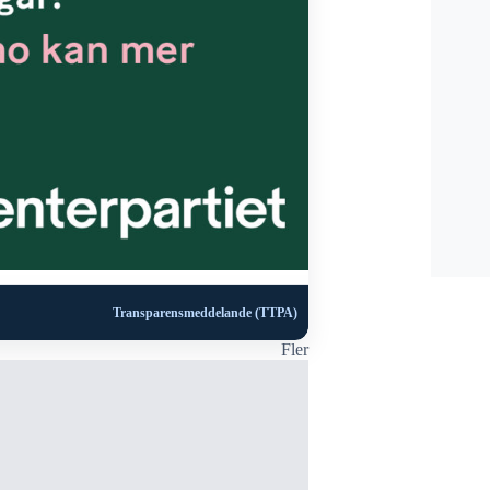
Transparensmeddelande (TTPA)
Fler