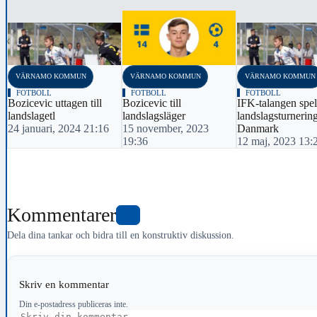
‹
VÄRNAMO KOMMUN
VÄRNAMO KOMMUN
VÄRNAMO KOMMUN
FOTBOLL
FOTBOLL
FOTBOLL
Bozicevic uttagen till
Bozicevic till
IFK-talangen spel
landslagetl
landslagsläger
landslagsturnering
24 januari, 2024 21:16
15 november, 2023
Danmark
19:36
12 maj, 2023 13:
Kommentarer
0
Dela dina tankar och bidra till en konstruktiv diskussion.
Skriv en kommentar
Din e-postadress publiceras inte.
Kommentar