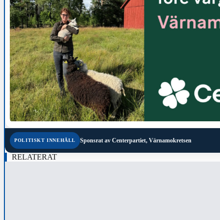
Sponsrat av
Centerpartiet, Värnamokretsen
POLITISKT INNEHÅLL
RELATERAT