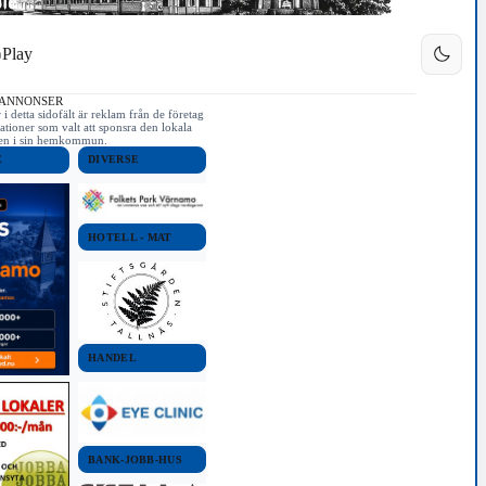
Play
 ANNONSER
i detta sidofält är reklam från de företag
ationer som valt att sponsra den lokala
iken i sin hemkommun.
E
DIVERSE
HOTELL - MAT
HANDEL
BANK-JOBB-HUS