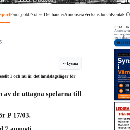
Sport
Familj
Jobb
Notiser
Det händer
Annonsera
Veckans lunch
Kontakt
BETALDA
Annonsytor 
och organis
journalist
6
DIVERS
Lyssna
lit 1 och nu är det landslagsläger för
n av de uttagna spelarna till
ör P 17/03.
d 7 augusti.