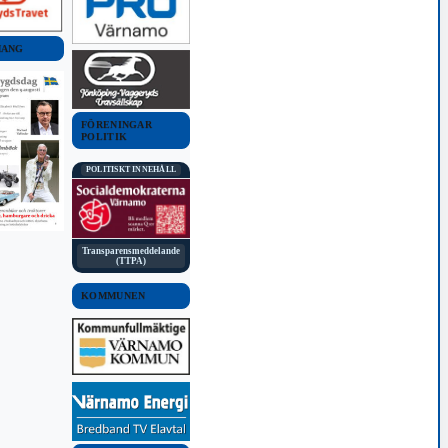
MANG
FÖRENINGAR
POLITIK
POLITISKT INNEHÅLL
Transparensmeddelande
(TTPA)
KOMMUNEN