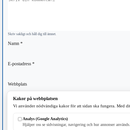
Skriv sakligt och håll dig till ämnet.
Namn
*
E-postadress
*
Webbplats
Kakor på webbplatsen
Spara mitt namn, min e-postadress och webbplats i denna webblä
Vi använder nödvändiga kakor för att sidan ska fungera. Med dit
kommentar.
Analys (Google Analytics)
Hjälper oss se sidvisningar, navigering och hur annonser används