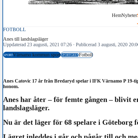
Hem
Nyheter
FOTBOLL
Anes till landslagsläger
Uppdaterad 23 augusti, 2021 07:26
·
Publicerad 3 augusti, 2020 20:0
Värnamo kommun sport
Fotboll
SPORT
SPORTGREN
Anes Catovic 17 år från Bredaryd spelar i IFK Värnamo P 19-tipse
honom.
Anes har åter – för femte gången – blivit e
landslagsläger.
Nu är det läger för 68 spelare i Göteborg f
Lägret inleddes i går och pågår till och me