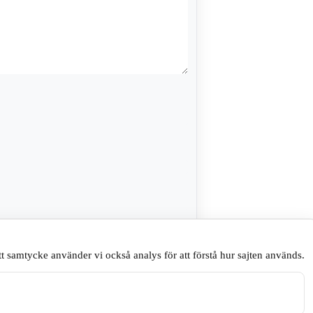
sare till nästa gång jag skriver en
t samtycke använder vi också analys för att förstå hur sajten används.
.