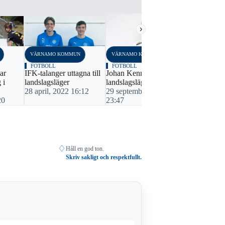
›
VÄRNAMO KOMMUN
VÄRNAMO KOMMUN
VÄRNAMO K
FOTBOLL
FOTBOLL
NYHETER
ar
IFK-talanger uttagna till
Johan Kenneryd till
Anes siktar
 i
landslagsläger
landslagsläger
proffskarriä
28 april, 2022 16:12
29 september, 2020
22 augusti,
20
23:47
♢
Håll en god ton.
Skriv sakligt och respektfullt.