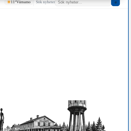
11°
Värnamo
Sök nyheter
⌕