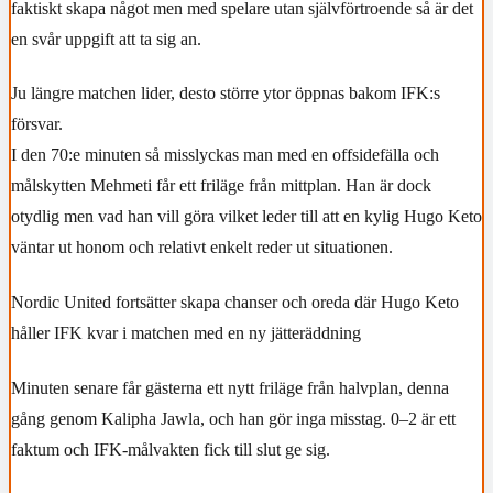
faktiskt skapa något men med spelare utan självförtroende så är det
en svår uppgift att ta sig an.
Ju längre matchen lider, desto större ytor öppnas bakom IFK:s
försvar.
I den 70:e minuten så misslyckas man med en offsidefälla och
målskytten Mehmeti får ett friläge från mittplan. Han är dock
otydlig men vad han vill göra vilket leder till att en kylig Hugo Keto
väntar ut honom och relativt enkelt reder ut situationen.
Nordic United fortsätter skapa chanser och oreda där Hugo Keto
håller IFK kvar i matchen med en ny jätteräddning
Minuten senare får gästerna ett nytt friläge från halvplan, denna
gång genom Kalipha Jawla, och han gör inga misstag. 0–2 är ett
faktum och IFK-målvakten fick till slut ge sig.