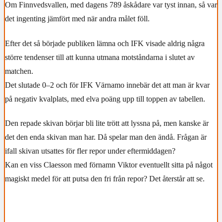
Om Finnvedsvallen, med dagens 789 åskådare var tyst innan, så var
det ingenting jämfört med när andra målet föll.
Efter det så började publiken lämna och IFK visade aldrig några
större tendenser till att kunna utmana motståndarna i slutet av
matchen.
Det slutade 0–2 och för IFK Värnamo innebär det att man är kvar
på negativ kvalplats, med elva poäng upp till toppen av tabellen.
Den repade skivan börjar bli lite trött att lyssna på, men kanske är
det den enda skivan man har. Då spelar man den ändå. Frågan är
ifall skivan utsattes för fler repor under eftermiddagen?
Kan en viss Claesson med förnamn Viktor eventuellt sitta på något
magiskt medel för att putsa den fri från repor? Det återstår att se.