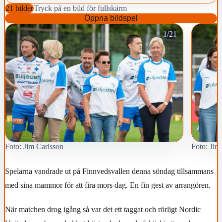
21 bilder
Tryck på en bild för fullskärm
Öppna bildspel
1/21
Foto: Jim Carlsson
Foto: Jim
Spelarna vandrade ut på Finnvedsvallen denna söndag tillsammans
med sina mammor för att fira mors dag. En fin gest av arrangören.
När matchen drog igång så var det ett taggat och rörligt Nordic