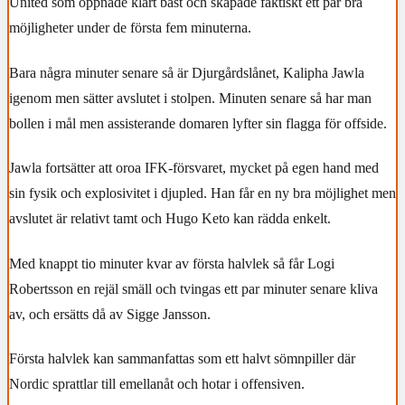
United som öppnade klart bäst och skapade faktiskt ett par bra
möjligheter under de första fem minuterna.
Bara några minuter senare så är Djurgårdslånet, Kalipha Jawla
igenom men sätter avslutet i stolpen. Minuten senare så har man
bollen i mål men assisterande domaren lyfter sin flagga för offside.
Jawla fortsätter att oroa IFK-försvaret, mycket på egen hand med
sin fysik och explosivitet i djupled. Han får en ny bra möjlighet men
avslutet är relativt tamt och Hugo Keto kan rädda enkelt.
Med knappt tio minuter kvar av första halvlek så får Logi
Robertsson en rejäl smäll och tvingas ett par minuter senare kliva
av, och ersätts då av Sigge Jansson.
Första halvlek kan sammanfattas som ett halvt sömnpiller där
Nordic sprattlar till emellanåt och hotar i offensiven.