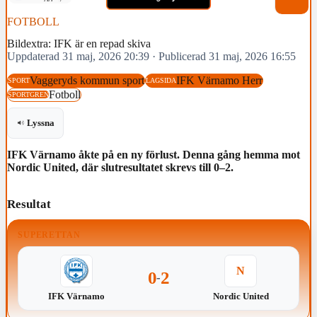
FOTBOLL
Bildextra: IFK är en repad skiva
Uppdaterad 31 maj, 2026 20:39
·
Publicerad 31 maj, 2026 16:55
Vaggeryds kommun sport
IFK Värnamo Herr
SPORT
LAGSIDA
Fotboll
SPORTGREN
Lyssna
IFK Värnamo åkte på en ny förlust. Denna gång hemma mot
Nordic United, där slutresultatet skrevs till 0–2.
Resultat
SUPERETTAN
N
0
2
-
IFK Värnamo
Nordic United