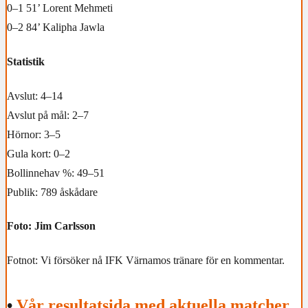
0–1 51’ Lorent Mehmeti
0–2 84’ Kalipha Jawla
Statistik
Avslut: 4–14
Avslut på mål: 2–7
Hörnor: 3–5
Gula kort: 0–2
Bollinnehav %: 49–51
Publik: 789 åskådare
Foto: Jim Carlsson
Fotnot: Vi försöker nå IFK Värnamos tränare för en kommentar.
•
Vår resultatsida med aktuella matcher