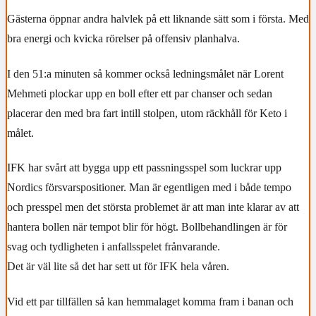
Gästerna öppnar andra halvlek på ett liknande sätt som i första. Med
bra energi och kvicka rörelser på offensiv planhalva.
I den 51:a minuten så kommer också ledningsmålet när Lorent
Mehmeti plockar upp en boll efter ett par chanser och sedan
placerar den med bra fart intill stolpen, utom räckhåll för Keto i
målet.
IFK har svårt att bygga upp ett passningsspel som luckrar upp
Nordics försvarspositioner. Man är egentligen med i både tempo
och presspel men det största problemet är att man inte klarar av att
hantera bollen när tempot blir för högt. Bollbehandlingen är för
svag och tydligheten i anfallsspelet frånvarande.
Det är väl lite så det har sett ut för IFK hela våren.
Vid ett par tillfällen så kan hemmalaget komma fram i banan och