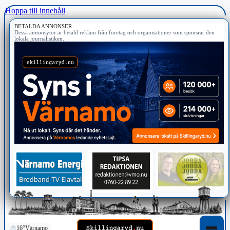
Hoppa till innehåll
BETALDA ANNONSER
Dessa annonsytor är betald reklam från företag och organisationer som sponsrar den
lokala journalistiken.
16°
Värnamo