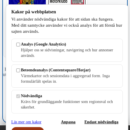
Kakor på webbplatsen
Vi använder nödvändiga kakor för att sidan ska fungera.
TILLVERKNING
Med ditt samtycke använder vi också analys för att förstå hur
sajten används.
Analys (Google Analytics)
Hjälper oss se sidvisningar, navigering och hur annonser
används.
Fristående webbtidningsföretag grundat 1991 som sedan 2002 ger
Beteendeanalys (Contentsquare/Hotjar)
ut tidningen Skillingaryd.nu och 2010 lanserades Värnamo.nu. Från
Värmekartor och sessionsdata i aggregerad form. Inga
april 2026 omfattar Skillingaryd.nu tre kommuner: Gnosjö,
formulärfält spelas in.
Värnamo och Vaggeryds kommun.
Kontakta oss
Nödvändiga
E-post: redaktionen@skillingaryd.nu
Krävs för grundläggande funktioner som regionsval och
Postadress: Gisslaköp 1, 568 92 Skillingaryd
säkerhet.
Kakinställningar
Läs mer om kakor
Anpassa
Endast nödvändiga