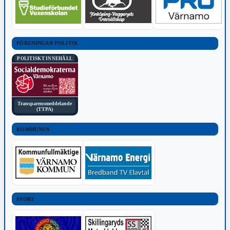
FÖRENINGAR POLITIK
POLITISKT INNEHÅLL
Transparensmeddelande
(TTPA)
KOMMUNEN
SPORT