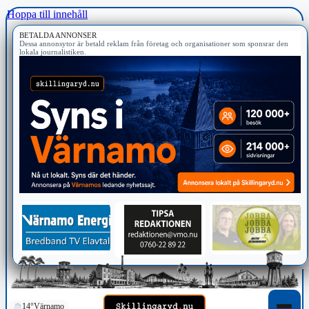
Hoppa till innehåll
BETALDA ANNONSER
Dessa annonsytor är betald reklam från företag och organisationer som sponsrar den
lokala journalistiken.
14°
Värnamo