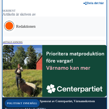
Dela det här
SKRIBENT
Artikeln är skriven av
Redaktionen
BETALD ANNONS
Sponsrat av
Centerpartiet, Värnamokretsen
POLITISKT INNEHÅLL