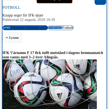
FOTBOLL
Knapp seger för IFK-tjejer
Publicerad 22 augusti, 2020 16:39
Värnamo kommun sport
Fotboll
SPORT
SPORTGREN
Lyssna
IFK Värnamo F 17 fick tufft motstånd i dagens hemmamatch
som vanns med 3–2 över Alingsås.