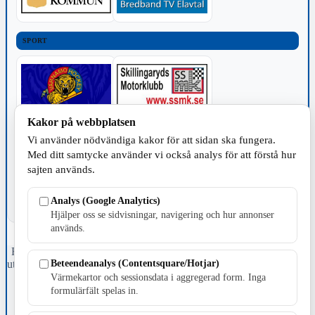
SPORT
Kakor på webbplatsen
TILLVERKNING
Vi använder nödvändiga kakor för att sidan ska fungera.
Med ditt samtycke använder vi också analys för att förstå hur
sajten används.
Analys (Google Analytics)
Hjälper oss se sidvisningar, navigering och hur annonser
används.
Fristående webbtidningsföretag grundat 1991 som sedan 2002 ger
Beteendeanalys (Contentsquare/Hotjar)
ut tidningen Skillingaryd.nu och 2010 lanserades Värnamo.nu. Från
april 2026 omfattar Skillingaryd.nu tre kommuner: Gnosjö,
Värmekartor och sessionsdata i aggregerad form. Inga
Värnamo och Vaggeryds kommun.
formulärfält spelas in.
Kontakta oss