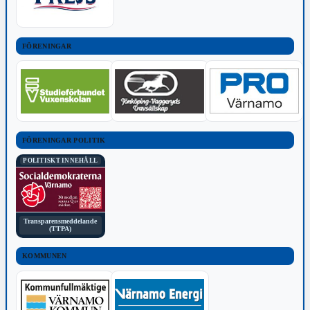
FÖRENINGAR
FÖRENINGAR POLITIK
POLITISKT INNEHÅLL
Transparensmeddelande
(TTPA)
KOMMUNEN